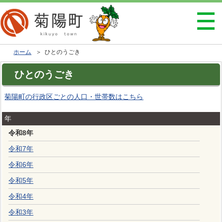
ホーム
＞ ひとのうごき
ひとのうごき
菊陽町の行政区ごとの人口・世帯数はこちら
年
令和8年
令和7年
令和6年
令和5年
令和4年
令和3年