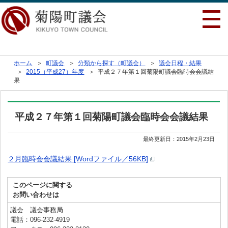
行政トップへ戻る
ホーム
＞
町議会
＞
分類から探す（町議会）
＞
議会日程・結果
＞
2015（平成27）年度
＞ 平成２７年第１回菊陽町議会臨時会会議結
果
平成２７年第１回菊陽町議会臨時会会議結果
最終更新日：
2015年2月23日
２月臨時会会議結果 [Wordファイル／56KB]
このページに関する
お問い合わせは
議会 議会事務局
電話：096-232-4919