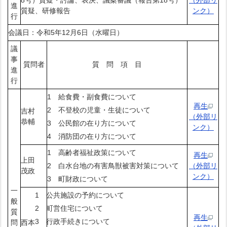
8号）質疑・討論、表決、議案審議（報告第18号）
（外部リ
進
質疑、研修報告
ンク）
行
会議日：令和5年12月6日（水曜日）
議
事
質問者
質 問 項 目
進
行
1 給食費・副食費について
再生
2 不登校の児童・生徒について
吉村
（外部リ
恭輔
3 公民館の在り方について
ンク）
4 消防団の在り方について
1 高齢者福祉政策について
再生
上田
2 白水台地の有害鳥獣被害対策について
（外部リ
茂政
ンク）
3 町財政について
一
1 公共施設の予約について
般
2 町営住宅について
質
再生
3 行政手続きについて
問
西本