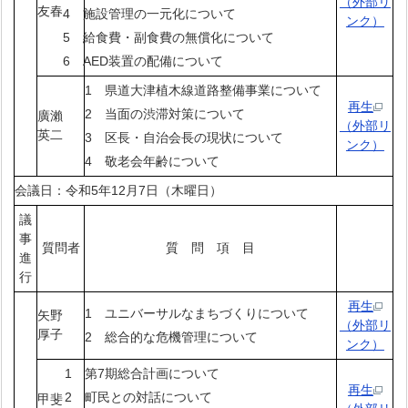
（外部リ
友春
4 施設管理の一元化について
ンク）
5 給食費・副食費の無償化について
6 AED装置の配備について
1 県道大津植木線道路整備事業について
再生
2 当面の渋滞対策について
廣瀨
（外部リ
英二
3 区長・自治会長の現状について
ンク）
4 敬老会年齢について
会議日：令和5年12月7日（木曜日）
議
事
質問者
質 問 項 目
進
行
再生
1 ユニバーサルなまちづくりについて
矢野
（外部リ
厚子
2 総合的な危機管理について
ンク）
1 第7期総合計画について
再生
2 町民との対話について
甲斐