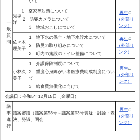
いて
1 空家等対策について
再生
鬼塚
2 防犯カメラについて
（外部リ
一
洋
ンク）
3 地域おこしについて
般
質
1 地下水の保全・地下水貯水について
再生
問
佐々木
2 防災の取り組みについて
（外部リ
理美子
ンク）
3 町内の施設のトイレ整備について
1 介護保険制度について
再生
小林久
2 重度心身障がい者医療費助成制度につい
（外部リ
美子
て
ンク）
3 給食費無償化に向けて
会議日：令和5年12月15日（金曜日）
議
再生
事
議案審議（議案第58号～議案第63号質疑・討論・表
（外部リ
進
決、発議、閉会
ンク）
行