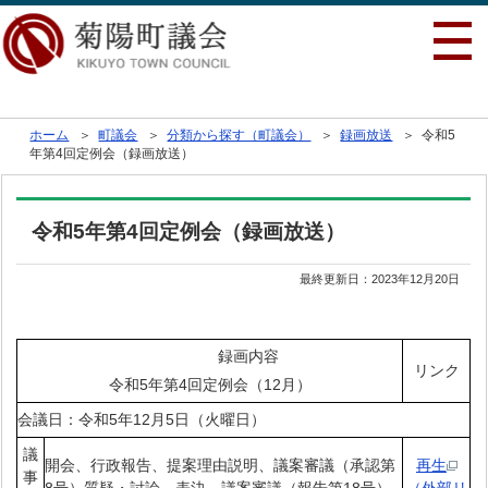
行政トップへ戻る
ホーム
＞
町議会
＞
分類から探す（町議会）
＞
録画放送
＞ 令和5
年第4回定例会（録画放送）
令和5年第4回定例会（録画放送）
最終更新日：
2023年12月20日
録画内容
リンク
令和5年第4回定例会（12月）
会議日：令和5年12月5日（火曜日）
議
開会、行政報告、提案理由説明、議案審議（承認第
再生
事