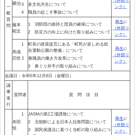
（外部リ
榮治
3 多文化共生について
一
ンク）
4 職員の起こす事故について
般
質
再生
1 消防団の維持と団員の確保について
藤本
問
（外部リ
昭文
2 防災力の向上に向けた取り組みについて
ンク）
1 町長の政策提言にある「町民が楽しめる総
再生
合運動公園の整備」について
馬場
（外部リ
㓛世
2 教職員の働き方改革について
ンク）
3 鼻ぐり井手の取り組みについて
会議日：令和5年12月8日（金曜日）
議
事
質問者
質 問 項 目
進
行
1 JASMの第2工場誘致について
再生
布田
2 北朝鮮による日本人拉致問題について
（外部リ
悟
3 国民保護法に基づく当町の取り組みにつ
ンク）