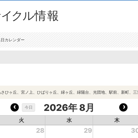
集日カレンダー
あさひヶ丘、宮ノ上、ひばりヶ丘、緑ヶ丘、緑陽台、光団地、駅前、新町、三
2026年 8月
今日
火
水
木
28
29
3