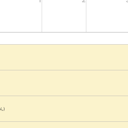
1
2
ん)