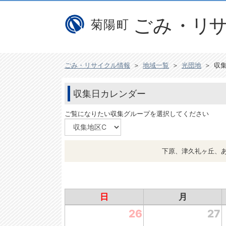
ごみ・リサイクル情報
＞
地域一覧
＞
光団地
＞
収
収集日カレンダー
ご覧になりたい収集グループを選択してください
下原、津久礼ヶ丘、
日
月
26
27