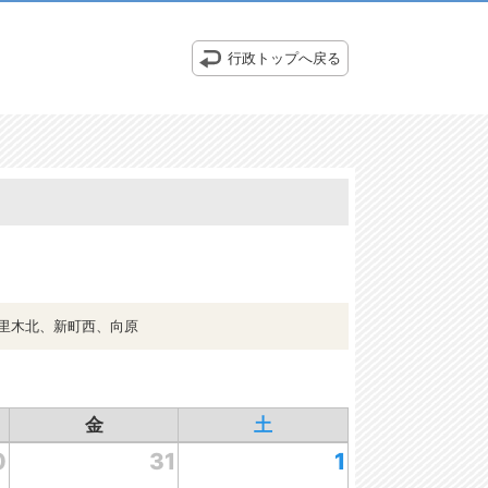
行政トップへ戻る
里木北、新町西、向原
金
土
0
31
1