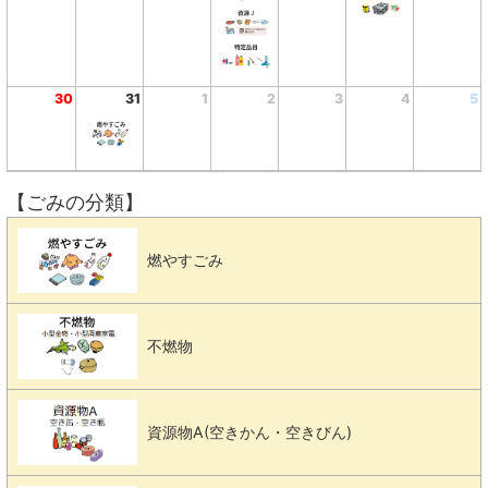
30
31
1
2
3
4
5
【ごみの分類】
燃やすごみ
不燃物
資源物A(空きかん・空きびん)