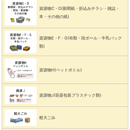
資源物C・D(新聞紙・折込みチラシ・雑誌・
本・その他の紙)
資源物E・F・G(布類・段ボール・牛乳パック
類)
資源物H(ペットボトル)
資源物J(容器包装プラスチック類)
粗大ごみ