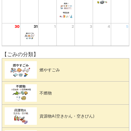
30
31
1
2
3
4
5
【ごみの分類】
燃やすごみ
不燃物
資源物A(空きかん・空きびん)