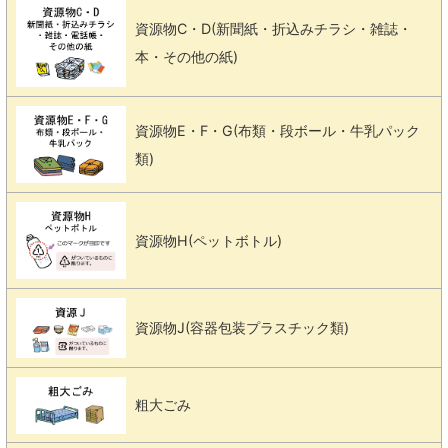
資源物C・D(新聞紙・折込みチラシ・雑誌・
本・その他の紙)
資源物E・F・G(布類・段ボール・牛乳パック
類)
資源物H(ペットボトル)
資源物J(容器包装プラスチック類)
粗大ごみ