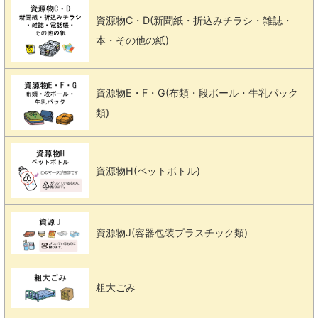
資源物C・D(新聞紙・折込みチラシ・雑誌・
本・その他の紙)
資源物E・F・G(布類・段ボール・牛乳パック
類)
資源物H(ペットボトル)
資源物J(容器包装プラスチック類)
粗大ごみ