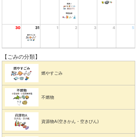
30
31
1
2
3
4
5
【ごみの分類】
燃やすごみ
不燃物
資源物A(空きかん・空きびん)