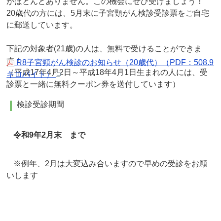
がほとんどありません。この機会にぜひ受けましょう！
20歳代の方には、5月末に子宮頸がん検診受診票をご自宅
に郵送しています。
下記の対象者(21歳)の人は、無料で受けることができま
す！
R8子宮頸がん検診のお知らせ（20歳代）（PDF：508.9
（平成17年4月2日～平成18年4月1日生まれの人には、受
キロバイト）
診票と一緒に無料クーポン券を送付しています）
検診受診期間
令和9
年2月末 まで
※例年、2月は大変込み合いますので早めの受診をお願
いします