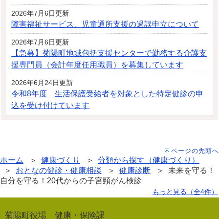
2026年7月6日更新
障害福祉サービス、児童通所支援の過誤申立について
2026年7月6日更新
【急募】菊陽町地域包括支援センターで勤務する介護支
援専門員（会計年度任用職員）を募集しています
2026年6月24日更新
令和8年度 生活保護受給者を対象とした特定健診の申
込を受け付けています
ページの先頭へ
ホーム
＞
健康づくり
＞
分類から探す（健康づくり）
＞
おとなの健診・健康相談
＞
健康診断
＞ 未来を守る！
自分を守る！20代からの子宮頸がん検診
もっと見る（全4件）
菊陽町役場 健康・保険課