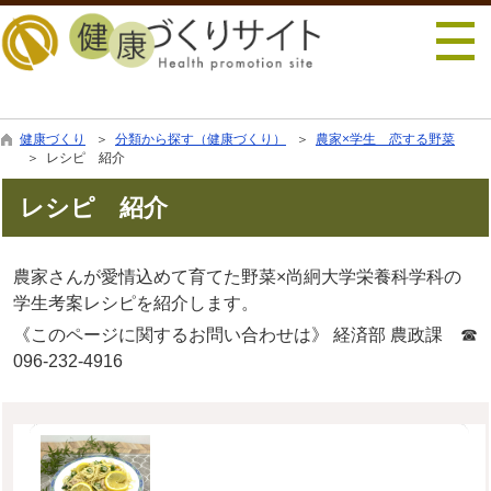
行政トップへ戻る
健康づくり
＞
分類から探す（健康づくり）
＞
農家×学生 恋する野菜
＞ レシピ 紹介
レシピ 紹介
農家さんが愛情込めて育てた野菜×尚絅大学栄養科学科の
学生考案レシピを紹介します。
《このページに関するお問い合わせは》 経済部 農政課 ☎
096-232-4916