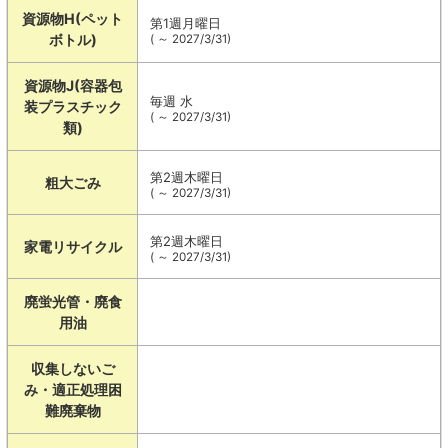
資源物H(ペット
第1週月曜日
ボトル)
( ～ 2027/3/31)
資源物J(容器包
毎週 水
装プラスチック
( ～ 2027/3/31)
類)
第2週木曜日
粗大ごみ
( ～ 2027/3/31)
第2週木曜日
家電リサイクル
( ～ 2027/3/31)
廃蛍光管・廃食
用油
収集しないご
み・適正処理困
難廃棄物