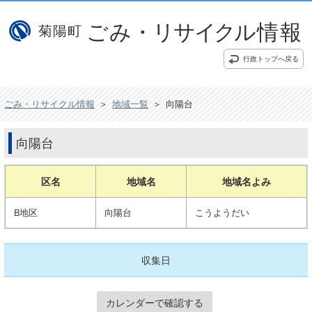
行政トップへ戻る
ごみ・リサイクル情報
＞
地域一覧
＞
向陽台
向陽台
区名
地域名
地域名よみ
B地区
向陽台
こうようだい
収集日
カレンダーで確認する