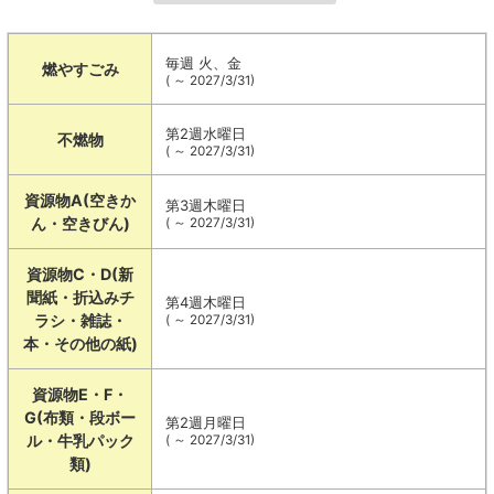
毎週 火、金
燃やすごみ
( ～ 2027/3/31)
第2週水曜日
不燃物
( ～ 2027/3/31)
資源物A(空きか
第3週木曜日
ん・空きびん)
( ～ 2027/3/31)
資源物C・D(新
聞紙・折込みチ
第4週木曜日
ラシ・雑誌・
( ～ 2027/3/31)
本・その他の紙)
資源物E・F・
G(布類・段ボー
第2週月曜日
ル・牛乳パック
( ～ 2027/3/31)
類)