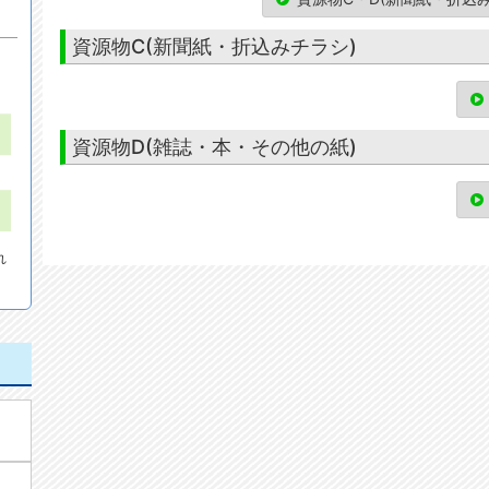
資源物C(新聞紙・折込みチラシ)
資源物D(雑誌・本・その他の紙)
れ