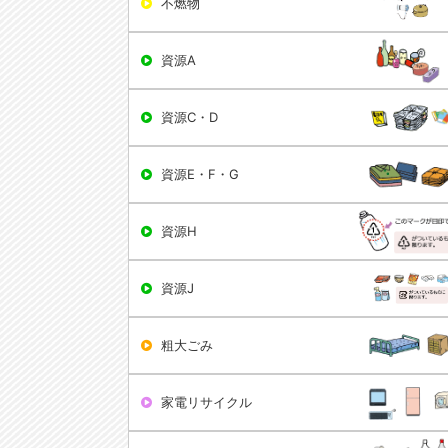
不燃物
資源A
資源C・D
資源E・F・G
資源H
資源J
粗大ごみ
家電リサイクル