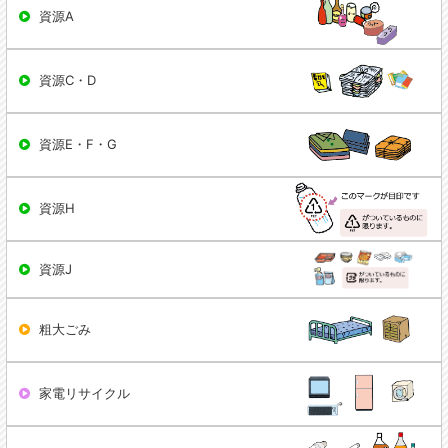
資源A
資源C・D
資源E・F・G
資源H
資源J
粗大ごみ
家電リサイクル