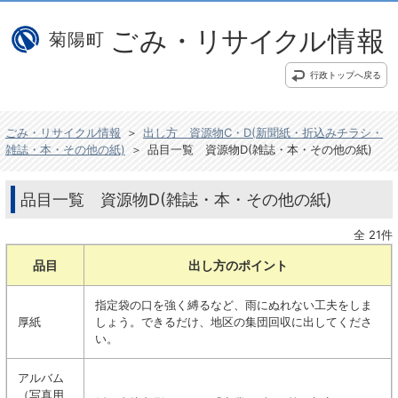
行政トップへ戻る
ごみ・リサイクル情報
＞
出し方 資源物C・D(新聞紙・折込みチラシ・
雑誌・本・その他の紙)
＞
品目一覧 資源物D(雑誌・本・その他の紙)
品目一覧 資源物D(雑誌・本・その他の紙)
全 21件
品目
出し方のポイント
指定袋の口を強く縛るなど、雨にぬれない工夫をしま
厚紙
しょう。できるだけ、地区の集団回収に出してくださ
い。
アルバム
（写真用