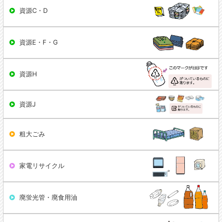
資源C・D
資源E・F・G
資源H
資源J
粗大ごみ
家電リサイクル
廃蛍光管・廃食用油