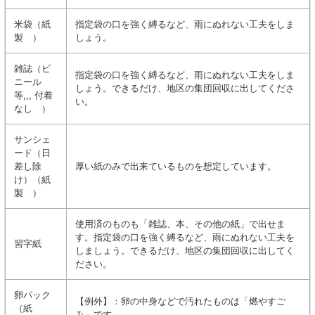
米袋（紙
指定袋の口を強く縛るなど、雨にぬれない工夫をしま
製 ）
しょう。
雑誌（ビ
指定袋の口を強く縛るなど、雨にぬれない工夫をしま
ニール
しょう。できるだけ、地区の集団回収に出してくださ
等,,, 付着
い。
なし ）
サンシェ
ード（日
差し除
厚い紙のみで出来ているものを想定しています。
け）（紙
製 ）
使用済のものも「雑誌、本、その他の紙」で出せま
す。指定袋の口を強く縛るなど、雨にぬれない工夫を
習字紙
しましょう。できるだけ、地区の集団回収に出してく
ださい。
卵パック
【例外】：卵の中身などで汚れたものは「燃やすご
（紙
み」です。