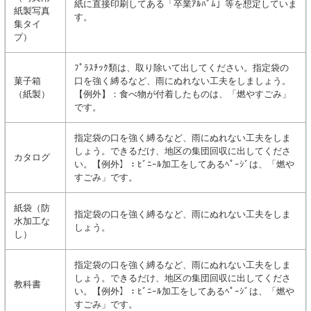
紙に直接印刷してある「卒業ｱﾙﾊﾞﾑ」等を想定していま
紙製写真
す。
集タイ
プ）
ﾌﾟﾗｽﾁｯｸ類は、取り除いて出してください。指定袋の
菓子箱
口を強く縛るなど、雨にぬれない工夫をしましょう。
（紙製）
【例外】：食べ物が付着したものは、「燃やすごみ」
です。
指定袋の口を強く縛るなど、雨にぬれない工夫をしま
しょう。できるだけ、地区の集団回収に出してくださ
カタログ
い。【例外】：ﾋﾞﾆｰﾙ加工をしてあるﾍﾟｰｼﾞは、「燃や
すごみ」です。
紙袋（防
指定袋の口を強く縛るなど、雨にぬれない工夫をしま
水加工な
しょう。
し）
指定袋の口を強く縛るなど、雨にぬれない工夫をしま
しょう。できるだけ、地区の集団回収に出してくださ
教科書
い。【例外】：ﾋﾞﾆｰﾙ加工をしてあるﾍﾟｰｼﾞは、「燃や
すごみ」です。