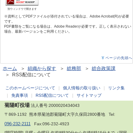
別ウィンドウで開きます
※資料としてPDFファイルが添付されている場合は、Adobe Acrobat(R)が必要
です。
PDF書類をご覧になる場合は、Adobe Readerが必要です。正しく表示されない
場合、最新バージョンをご利用ください。
ページの先頭へ
ホーム
＞
組織から探す
＞
総務部
＞
総合政策課
＞ RSS配信について
このホームページについて
｜
個人情報の取り扱い
｜
リンク集
｜
免責事項
｜
RSS配信について
｜
サイトマップ
菊陽町役場
法人番号:2000020434043
〒869-1192 熊本県菊池郡菊陽町大字久保田2800番地 Tel:
096-232-2111
Fax:096-232-4923
[開庁時間] 月曜～金曜日 午前8時30分から午後5時15分まで（国民