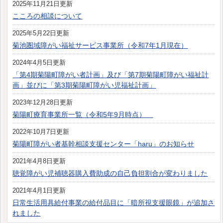
2025年11月21日更新
こころの相談について
2025年5月22日更新
菊池圏域障がい福祉サービス事業所（令和7年1月現在）
2024年4月5日更新
「第4期菊陽町障がい者計画」及び「第7期菊陽町障がい福祉計
画」並びに「第3期菊陽町障がい児福祉計画」
2023年12月28日更新
菊陽町療育事業所一覧（令和5年9月時点）
2022年10月7日更新
菊陽町障がい者基幹相談支援センター「haru」のお知らせ
2021年4月8日更新
聴覚障がい児補聴器購入費助成の自己負担割合が変わりました
2021年4月1日更新
日常生活用具給付事業の給付品目に「暗所視支援眼鏡」が追加さ
れました