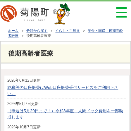
ホーム
＞
分類から探す
＞
くらし・手続き
＞
年金・国保・後期高齢
者医療
＞ 後期高齢者医療
後期高齢者医療
2026年6月12日更新
納税等の口座振替はWeb口座振替受付サービスをご利用下さ
い。
2026年5月7日更新
（申込は5月29日まで！）令和8年度 人間ドック費用を一部助
成します
2025年10月7日更新