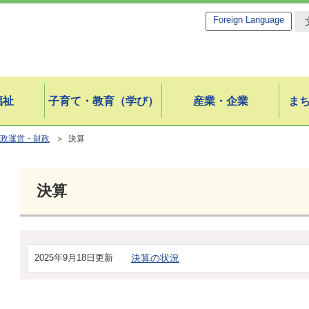
Foreign Language
福祉
子育て・教育（学び）
産業・企業
ま
政運営・財政
＞ 決算
決算
2025年9月18日更新
決算の状況