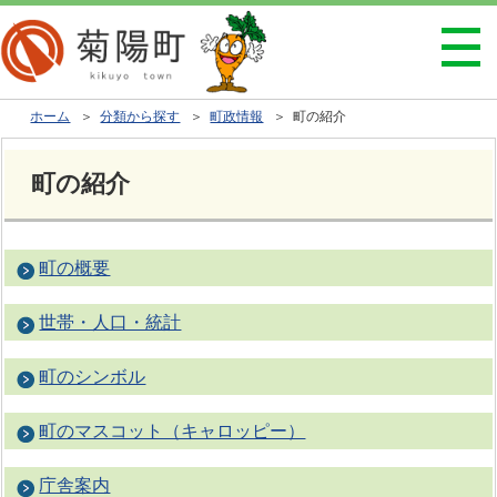
ホーム
＞
分類から探す
＞
町政情報
＞ 町の紹介
町の紹介
町の概要
世帯・人口・統計
町のシンボル
町のマスコット（キャロッピー）
庁舎案内