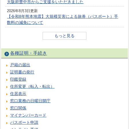
大阪府豊中市からご支援をいただきました
2026年8月3日更新
【令和8年熊本地震】大規模災害による旅券（パスポート）手
数料の減免について
もっと見る
各種証明・手続き
戸籍の届出
証明書の発行
印鑑登録
住所変更（転入・転出）
住居表示
窓口業務の日曜日開庁
窓口関係
マイナンバーカード
パスポート申請