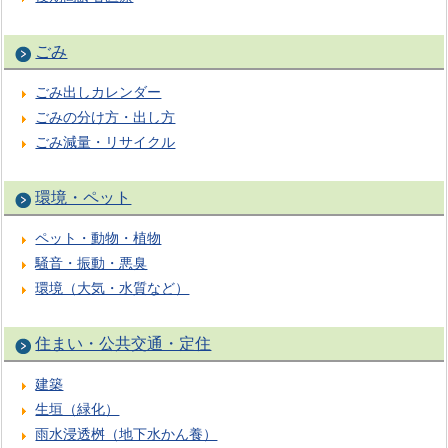
ごみ
ごみ出しカレンダー
ごみの分け方・出し方
ごみ減量・リサイクル
環境・ペット
ペット・動物・植物
騒音・振動・悪臭
環境（大気・水質など）
住まい・公共交通・定住
建築
生垣（緑化）
雨水浸透桝（地下水かん養）