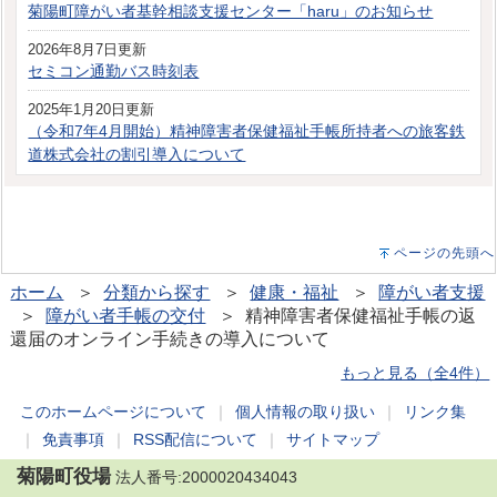
菊陽町障がい者基幹相談支援センター「haru」のお知らせ
2026年8月7日更新
セミコン通勤バス時刻表
2025年1月20日更新
（令和7年4月開始）精神障害者保健福祉手帳所持者への旅客鉄
道株式会社の割引導入について
ページの先頭へ
ホーム
＞
分類から探す
＞
健康・福祉
＞
障がい者支援
＞
障がい者手帳の交付
＞ 精神障害者保健福祉手帳の返
還届のオンライン手続きの導入について
もっと見る（全4件）
このホームページについて
｜
個人情報の取り扱い
｜
リンク集
｜
免責事項
｜
RSS配信について
｜
サイトマップ
菊陽町役場
法人番号:2000020434043