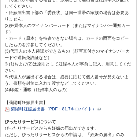
してください。
・妊娠届出書下部の「委任状」は同一世帯の家族の場合は必要あ
りません。
(2)妊婦本人のマイナンバーカード（またはマイナンバー通知カー
ド）
・カード（原本）を持参できない場合は、カードの両面をコピー
したものを持参してください。
(3)代理人の本人確認ができるもの（顔写真付きのマイナンバーカ
ードや運転免許証など）
※(1)および(2)は原則として妊婦本人が事前に記入、用意してくだ
さい。
※代理人が届出する場合は、必要に応じて個人番号が見えないよ
う、書類を封筒に入れて渡すなどしてください。
(4)印鑑・通帳（妊婦本人のもの）
【菊陽町妊娠届出書】
菊陽町妊娠届出書（PDF：81.7キロバイト）
ぴったりサービスについて
ぴったりサービスからも妊娠の届出ができます。
ただし、ぴったりサービスからの申請は、「妊娠の届出」のみ