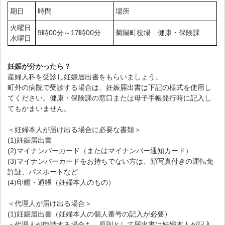
期日
時間
場所
火曜日
9時00分～17時00分
菊陽町役場 健康・保険課
水曜日
妊娠が分かったら？
産婦人科を受診し妊娠届出書をもらいましょう。
町外の病院で受診する場合は、妊娠届出書は下記の様式を使用し
てください。健康・保険課の窓口または母子手帳発行時に記入し
てもかまいません。
＜妊婦本人が届け出る場合に必要な書類＞
(1)妊娠届出書
(2)マイナンバーカード（またはマイナンバー通知カード）
(3)マイナンバーカードをお持ちでない方は、顔写真付きの運転免
許証、パスポートなど
(4)印鑑・通帳（妊婦本人のもの）
＜代理人が届け出る場合＞
(1)妊娠届出書（妊婦本人の個人番号の記入が必要）
・代理人が申請する場合も、原則として届出書は妊婦本人が記入