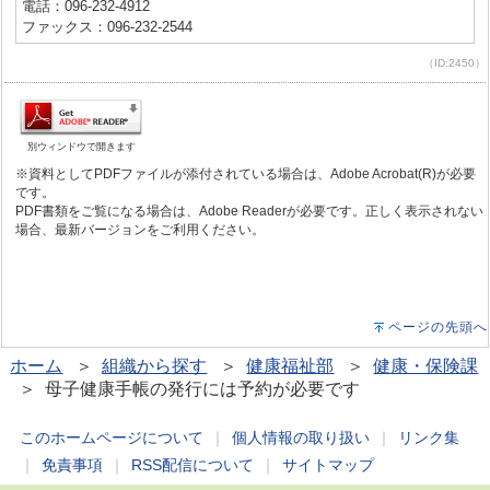
電話：096-232-4912
ファックス：096-232-2544
（ID:2450）
別ウィンドウで開きます
※資料としてPDFファイルが添付されている場合は、Adobe Acrobat(R)が必要
です。
PDF書類をご覧になる場合は、Adobe Readerが必要です。正しく表示されない
場合、最新バージョンをご利用ください。
ページの先頭へ
ホーム
＞
組織から探す
＞
健康福祉部
＞
健康・保険課
＞ 母子健康手帳の発行には予約が必要です
このホームページについて
｜
個人情報の取り扱い
｜
リンク集
｜
免責事項
｜
RSS配信について
｜
サイトマップ