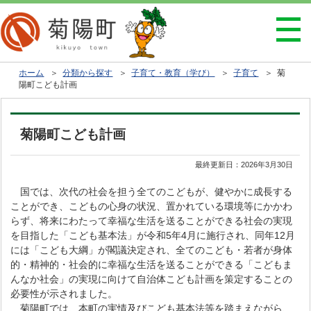
ホーム
＞
分類から探す
＞
子育て・教育（学び）
＞
子育て
＞ 菊
陽町こども計画
菊陽町こども計画
最終更新日：
2026年3月30日
国では、次代の社会を担う全てのこどもが、健やかに成長する
ことができ、こどもの心身の状況、置かれている環境等にかかわ
らず、将来にわたって幸福な生活を送ることができる社会の実現
を目指した「こども基本法」が令和5年4月に施行され、同年12月
には「こども大綱」が閣議決定され、全てのこども・若者が身体
的・精神的・社会的に幸福な生活を送ることができる「こどもま
んなか社会」の実現に向けて自治体こども計画を策定することの
必要性が示されました。
菊陽町では、本町の実情及びこども基本法等を踏まえながら、