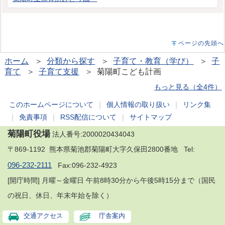
ページの先頭へ
ホーム
＞
分類から探す
＞
子育て・教育（学び）
＞
子
育て
＞
子育て支援
＞ 菊陽町こども計画
もっと見る（全4件）
このホームページについて
｜
個人情報の取り扱い
｜
リンク集
｜
免責事項
｜
RSS配信について
｜
サイトマップ
菊陽町役場
法人番号:2000020434043
〒869-1192 熊本県菊池郡菊陽町大字久保田2800番地 Tel:
096-232-2111
Fax:096-232-4923
[開庁時間] 月曜～金曜日 午前8時30分から午後5時15分まで（国民
の祝日、休日、年末年始を除く）
交通アクセス
庁舎案内