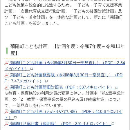
こども施策を総合的に推進するため、「子ども・子育て支援事業
計画」「次世代育成支援行動計画」「子どもの貧困対策計画」及
び「子ども・若者計画」を一体的な計画として、新たに「菊陽町
こども計画」を策定しました。
菊陽町こども計画 【計画年度：令和7年度～令和11年
度】
菊陽町こども計画（令和8年3月30日一部見直し）（PDF：2.34
メガバイト）
菊陽町こども計画概要版（令和8年3月30日一部見直し）（PD
F：7.47メガバイト）
菊陽町こども計画新旧対照表（PDF：337.4キロバイト）
※教育・保育施設の利用定員の変更に伴い、計画中「第5章事業計
画」の「2 教育・保育事業の量の見込み及び確保方策」につい
て、一部見直しを行っています。
菊陽町こども計画（わかりやすい版）（PDF：410.6キロバイ
ト）
菊陽町兒童計畫（簡明版）（PDF：391.1キロバイト）