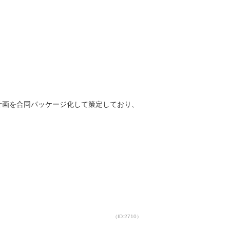
計画を合同パッケージ化して策定しており、
（ID:2710）