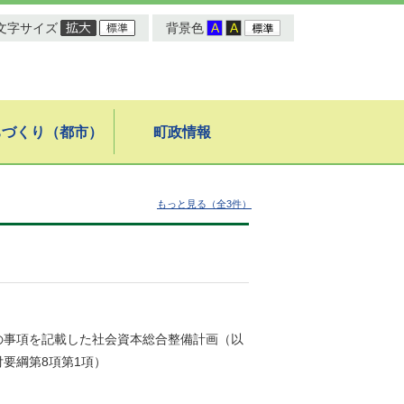
文字サイズ
背景色
ちづくり（都市）
町政情報
もっと見る（全3件）
の事項を記載した社会資本総合整備計画（以
要綱第8項第1項）