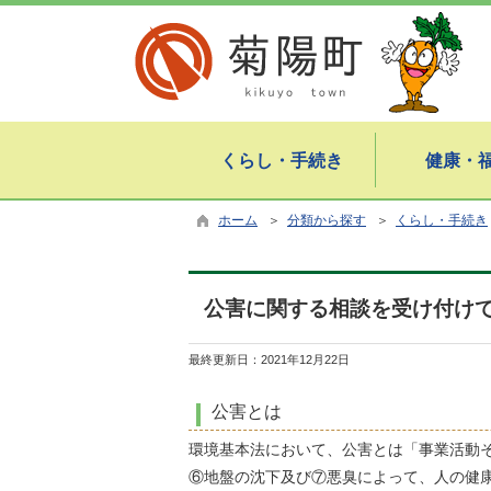
くらし・手続き
健康・
ホーム
＞
分類から探す
＞
くらし・手続き
公害に関する相談を受け付け
最終更新日：
2021年12月22日
公害とは
環境基本法において、公害とは「事業活動
⑥地盤の沈下及び⑦悪臭によって、人の健