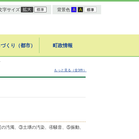
文字サイズ
背景色
ちづくり（都市）
町政情報
す
もっと見る（全3件）
質の汚濁、③土壌の汚染、④騒音、⑤振動、
。