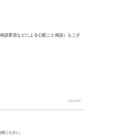
相談委員などによる心配ごと相談）もござ
（ID:3190）
ご利用ください。