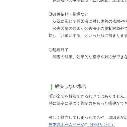
原因者への事情聴取・立入調査、測定など
③改善依頼・指導など
状況に応じて原因者に対し改善の依頼や指
公害苦情の原因が公害法令の規制対象外で
対し「お願いする」といった形に留まりま
④処理終了
調査の結果、効果的な指導や対応ができな
解決しない場合
町が全てを解決できるわけではありません
特に法令に基づく強制力をもった指導がで
激しく対立してしまった場合や、原因者が
熊本県ホームページ
（外部リンク）