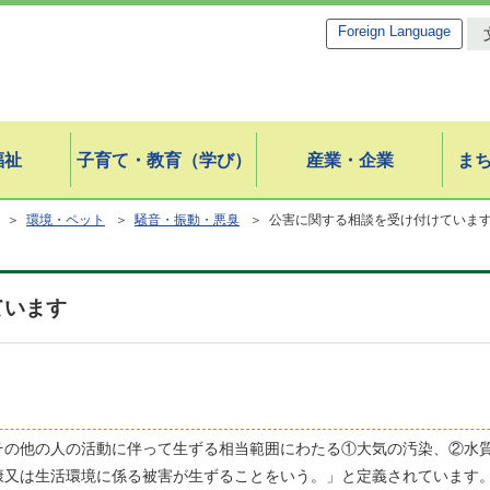
Foreign Language
福祉
子育て・教育（学び）
産業・企業
ま
＞
環境・ペット
＞
騒音・振動・悪臭
＞ 公害に関する相談を受け付けていま
ています
その他の人の活動に伴って生ずる相当範囲にわたる①大気の汚染、②水
康又は生活環境に係る被害が生ずることをいう。」と定義されています