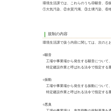
環境生活課では、これらのうち④騒音、⑤
①大気汚染、②水質汚濁、③土壌汚染、⑥地盤
規制の内容
環境生活課で扱う内容に関しては、次のと
○騒音
工場や事業場から発生する騒音について、
特定建設作業と呼ばれる法令で指定する重
○振動
工場や事業場から発生する振動について、
特定建設作業と呼ばれる法令で指定する重
○悪臭
工場や事業場は、臭気指数の規制基準を遵