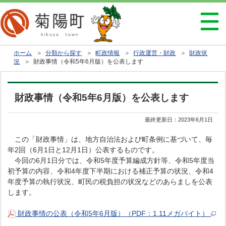
ホーム
＞
分類から探す
＞
町政情報
＞
行政運営・財政
＞
財政状
況
＞ 財政事情（令和5年6月版）を公表します
財政事情（令和5年6月版）を公表します
最終更新日：
2023年6月1日
この「財政事情」は、地方自治法および町条例に基づいて、毎
年2回（6月1日と12月1日）公表するものです。
今回の6月1日分では、令和5年度予算編成方針等、令和5年度当
初予算の内容、令和4年度下半期における補正予算の状況、令和4
年度予算の執行状況、町民の税負担の状況などのあらましを公表
します。
財政事情の公表（令和5年6月版）（PDF：1.11メガバイト）