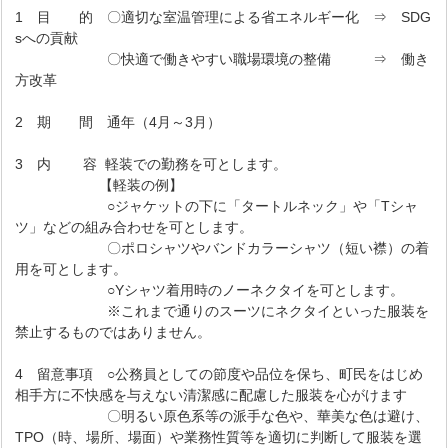
1 目 的 〇適切な室温管理による省エネルギー化 ⇒ SDG
sへの貢献
〇快適で働きやすい職場環境の整備 ⇒ 働き
方改革
2 期 間 通年（4月～3月）
3 内 容 軽装での勤務を可とします。
【軽装の例】
○ジャケットの下に「タートルネック」や「Tシャ
ツ」などの組み合わせを可とします。
〇ポロシャツやバンドカラーシャツ（短い襟）の着
用を可とします。
○Yシャツ着用時のノーネクタイを可とします。
※これまで通りのスーツにネクタイといった服装を
禁止するものではありません。
4 留意事項 ○公務員としての節度や品位を保ち、町民をはじめ
相手方に不快感を与えない清潔感に配慮した服装を心がけます
〇明るい原色系等の派手な色や、華美な色は避け、
TPO（時、場所、場面）や業務性質等を適切に判断して服装を選