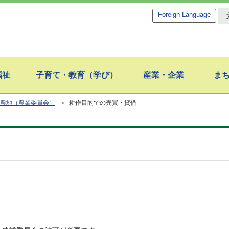
Foreign Language
福祉
子育て・教育（学び）
産業・企業
ま
農地（農業委員会）
＞ 耕作目的での売買・貸借