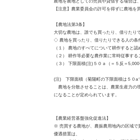
農地を農地としての売買や貸借する場合は
【注意】農業委員会の許可を得ずに農地を
【農地法第3条】
大切な農地は、誰でも買ったり、借りたり
◇ 農地を買ったり、借りたりできる人の条
（１） 農地のすべてについて耕作すると認
（２） 耕作等必要な農作業に常時従事する
（３） 下限面積(注)５０ａ（＝５反＝5,0
(注) 下限面積（菊陽町の下限面積は５０a
農地を分散させることは、農業生産力の増
になることが定められています。
【農業経営基盤強化促進法】
※ 売買する農地が、農振農用地内の区域
優遇措置は、