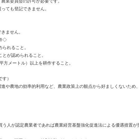
、農業委員会の許可が必要です。
買っても登記できません。
できません。
件◇
められること。
ことが認められること。
00平方メートル）以上を耕作すること。
です）
進や農地の効率的利用など、農業政策上の観点から好ましくないため
で買う人が認定農業者であれば農業経営基盤強化促進法による優遇措置が