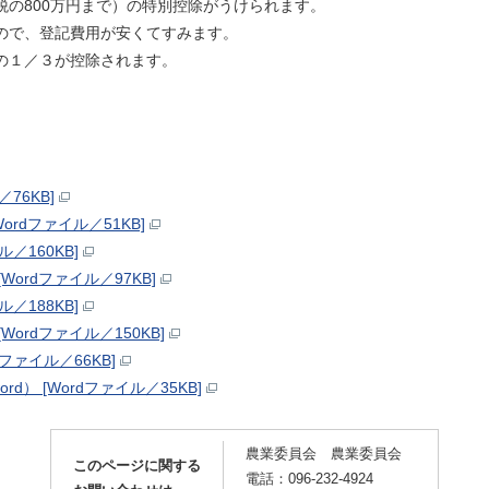
税の800万円まで）の特別控除がうけられます。
ので、登記費用が安くてすみます。
の１／３が控除されます。
76KB]
rdファイル／51KB]
／160KB]
ordファイル／97KB]
／188KB]
ordファイル／150KB]
ァイル／66KB]
） [Wordファイル／35KB]
農業委員会 農業委員会
このページに関する
電話：096-232-4924