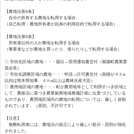
【農地法第4条】
自分の所有する農地を転用する場合
（自己転用：農地所有者が自身の利用目的で転用する場合）
【農地法第5条】
所有者以外の人が農地を転用する場合
（事業者などが農地を買ったり、借りたりして転用する場合）
◇ 市街化区域の農地・・・届出→受理通知書交付（菊陽町農業委
員会長）
◇ 市街化調整区域の農地・・・申請→許可書交付（面積が４ｈa
以内は熊本県知事、４ｈa以上は農林水産大臣）
◇ 農用地区域の農地・・・町が農用地等として利用すべき区域と
して、農振法に基づき農業振興地域整備計画に位置づけしている
ものであり、農用地区域内の農地の転用については、厳しく規制
されています。（原則、不許可です）
【注意】
無断転用者には、農地法の改正により厳しい処分・罰則が強化
されました。