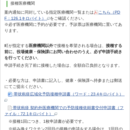
接種医療機関
案内通知に同封している指定医療機関一覧または
こちら（PD
F：126.1キロバイト）
をご確認ください。
※必ず医療機関に予約が必要です。予診票は医療機関に置いてあ
ります。
町が指定する
医療機関以外
で接種を希望される場合は、
接種する
前に、役場健康・保険課にお問い合わせのうえ、必ず申請手続き
を行ってください
。
申請手続き完了前に接種した場合は、全額自己負担となります。
・必要な方は、申請書に記入し、健康・保険課へ持参または郵送
にてご提出ください。
帯状疱疹広域化予防接種申請書（ワード：23.4キロバイト）
帯状疱疹 契約外医療機関での予防接種依頼書交付申請書（フ
ァイル：72.1キロバイト）
※接種1回につき、1枚申請書が必要です。
※組み換えワクチン2回目の接種の申請をする場合は、1回目の