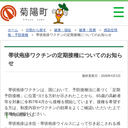
ホーム
＞
分類から探す
＞
健康・福祉
＞
健康・医療
＞
感染症情
報・予防接種
＞ 帯状疱疹ワクチンの定期接種についてのお知らせ
帯状疱疹ワクチンの定期接種についてのお知ら
せ
最終更新日：
2026年4月1日
帯状疱疹ワクチンは、国において、予防接種法に基づく「定期
予防接種」に位置づける方針が示されたことから、65歳の高齢者
等を対象に令和7年4月から接種を開始しています。接種を希望す
る方は、制度内容やワクチンの効果をよくご確認いただいた上で
接種をご検討ください。
帯状疱疹とは
帯状疱疹は水痘・帯状疱疹ウイルスによって引き起こされる感