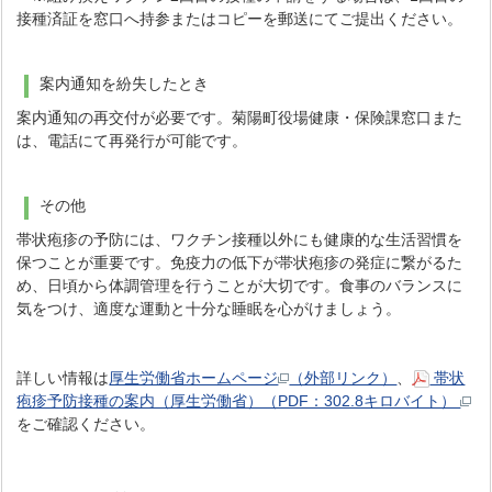
接種済証を窓口へ持参またはコピーを郵送にてご提出ください。
案内通知を紛失したとき
案内通知の再交付が必要です。菊陽町役場健康・保険課窓口また
は、電話にて再発行が可能です。
その他
帯状疱疹の予防には、ワクチン接種以外にも健康的な生活習慣を
保つことが重要です。免疫力の低下が帯状疱疹の発症に繋がるた
め、日頃から体調管理を行うことが大切です。食事のバランスに
気をつけ、適度な運動と十分な睡眠を心がけましょう。
詳しい情報は
厚生労働省ホームページ
（外部リンク）
、
帯状
疱疹予防接種の案内（厚生労働省）（PDF：302.8キロバイト）
をご確認ください。