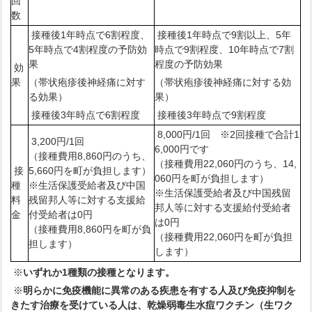
回
数
接種後1年時点で6割程度、
接種後1年時点で9割以上、5年
5年時点で4割程度の予防効
時点で9割程度、10年時点で7割
果
程度の予防効果
効
果
（帯状疱疹後神経痛に対す
（帯状疱疹後神経痛に対する効
る効果）
果）
接種後3年時点で6割程度
接種後3年時点で9割程度
8,000円/1回 ※2回接種で合計1
3,200円/1回
6,000円です
（接種費用8,860円のうち、
（接種費用22,060円のうち、14,
接
5,660円を町が負担します）
060円を町が負担します）
種
※生活保護受給者及び中国
※生活保護受給者及び中国残留
料
残留邦人等に対する支援給
邦人等に対する支援給付受給者
金
付受給者は0円
は0円
（接種費用8,860円を町が負
（接種費用22,060円を町が負担
担します）
します）
※
いずれか1種類の接種となります。
※
明らかに免疫機能に異常のある疾患を有する人及び免疫抑制を
きたす治療を受けている
人は、乾燥弱毒生水痘ワクチン（生ワク