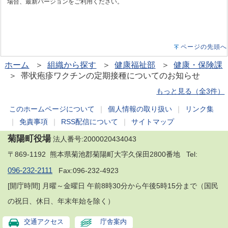
場合、最新バージョンをご利用ください。
ページの先頭へ
ホーム
＞
組織から探す
＞
健康福祉部
＞
健康・保険課
＞ 帯状疱疹ワクチンの定期接種についてのお知らせ
もっと見る（全3件）
このホームページについて
｜
個人情報の取り扱い
｜
リンク集
｜
免責事項
｜
RSS配信について
｜
サイトマップ
菊陽町役場
法人番号:2000020434043
〒869-1192 熊本県菊池郡菊陽町大字久保田2800番地 Tel:
096-232-2111
Fax:096-232-4923
[開庁時間] 月曜～金曜日 午前8時30分から午後5時15分まで（国民
の祝日、休日、年末年始を除く）
交通アクセス
庁舎案内