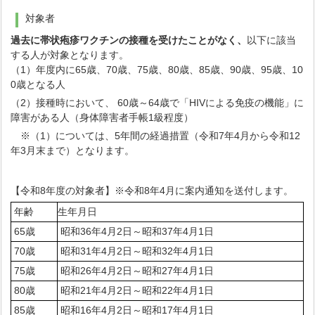
対象者
過去に帯状疱疹ワクチンの接種を受けたことがなく、
以下に該当
する人が対象となります。
（1）年度内に65歳、70歳、75歳、80歳、85歳、90歳、95歳、10
0歳となる人
（2）接種時において、 60歳～64歳で「HIVによる免疫の機能」に
障害がある人（身体障害者手帳1級程度）
※（1）については、5年間の経過措置（令和7年4月から令和12
年3月末まで）となります。
【令和8年度の対象者】※令和8年4月に案内通知を送付します。
年齢
生年月日
65歳
昭和36年4月2日～昭和37年4月1日
70歳
昭和31年4月2日～昭和32年4月1日
75歳
昭和26年4月2日～昭和27年4月1日
80歳
昭和21年4月2日～昭和22年4月1日
85歳
昭和16年4月2日～昭和17年4月1日