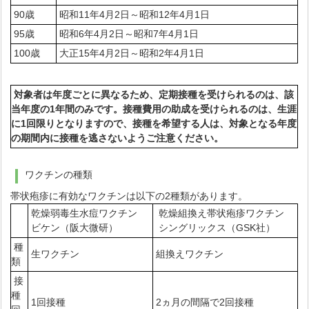
90歳
昭和11年4月2日～昭和12年4月1日
95歳
昭和6年4月2日～昭和7年4月1日
100歳
大正15年4月2日～昭和2年4月1日
対象者は年度ごとに異なるため、定期接種を受けられるのは、該
当年度の1年間のみです。接種費用の助成を受けられるのは、生涯
に1回限りとなりますので、接種を希望する人は、対象となる年度
の期間内に接種を逃さないようご注意ください。
ワクチンの種類
帯状疱疹に有効なワクチンは以下の2種類があります。
乾燥弱毒生水痘ワクチン
乾燥組換え帯状疱疹ワクチン
ビケン（阪大微研）
シングリックス（GSK社）
種
生ワクチン
組換えワクチン
類
接
種
1回接種
2ヵ月の間隔で2回接種