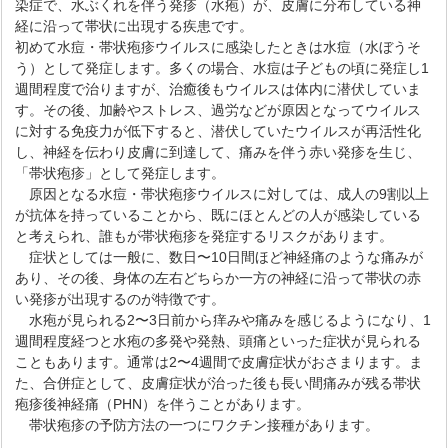
染症で、水ぶくれを伴う発疹（水疱）が、皮膚に分布している神
経に沿って帯状に出現する疾患です。
初めて水痘・帯状疱疹ウイルスに感染したときは水痘（水ぼうそ
う）として発症します。多くの場合、水痘は子どもの頃に発症し1
週間程度で治りますが、治癒後もウイルスは体内に潜伏していま
す。その後、加齢やストレス、過労などが原因となってウイルス
に対する免疫力が低下すると、潜伏していたウイルスが再活性化
し、神経を伝わり皮膚に到達して、痛みを伴う赤い発疹を生じ、
「帯状疱疹」として発症します。
原因となる水痘・帯状疱疹ウイルスに対しては、成人の9割以上
が抗体を持っていることから、既にほとんどの人が感染している
と考えられ、誰もが帯状疱疹を発症するリスクがあります。
症状としては一般に、数日〜10日間ほど神経痛のような痛みが
あり、その後、身体の左右どちらか一方の神経に沿って帯状の赤
い発疹が出現するのが特徴です。
水疱が見られる2〜3日前から痒みや痛みを感じるようになり、1
週間程度経つと水疱の多発や発熱、頭痛といった症状が見られる
こともあります。通常は2〜4週間で皮膚症状がおさまります。ま
た、合併症として、皮膚症状が治った後も長い間痛みが残る帯状
疱疹後神経痛（PHN）を伴うことがあります。
帯状疱疹の予防方法の一つにワクチン接種があります。