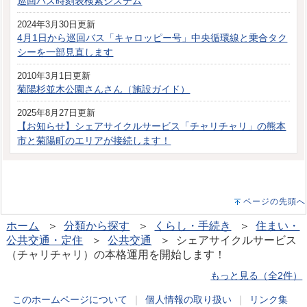
巡回バス時刻表検索システム
2024年3月30日更新
4月1日から巡回バス「キャロッピー号」中央循環線と乗合タク
シーを一部見直します
2010年3月1日更新
菊陽杉並木公園さんさん（施設ガイド）
2025年8月27日更新
【お知らせ】シェアサイクルサービス「チャリチャリ」の熊本
市と菊陽町のエリアが接続します！
ページの先頭へ
ホーム
＞
分類から探す
＞
くらし・手続き
＞
住まい・
公共交通・定住
＞
公共交通
＞ シェアサイクルサービス
（チャリチャリ）の本格運用を開始します！
もっと見る（全2件）
このホームページについて
｜
個人情報の取り扱い
｜
リンク集