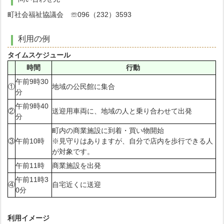
町社会福祉協議会 ☏096（232）3593
利用の例
タイムスケジュール
時間
行動
午前9時30
①
地域の公民館に集合
分
午前9時40
②
送迎用車両に、地域の人と乗り合わせて出発
分
町内の商業施設に到着・買い物開始
③
午前10時
※見守りはありますが、自分で店内を歩行できる人
が対象です。
午前11時
商業施設を出発
午前11時3
④
自宅近くに送迎
0分
利用イメージ