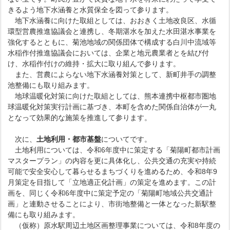
きるよう地下水涵養と水質保全を図って参ります。
地下水涵養に向けた取組としては、おおきく土地改良区、水循
環型営農推進協議会と連携し、冬期湛水を加えた水田湛水事業を
強化するとともに、菊池地域の関係団体で構成する白川中流域等
水稲作付推進協議会においては、企業と地元農業者とを結び付
け、水稲作付けの維持・拡大に取り組んで参ります。
また、営農によらない地下水涵養対策として、新町井手の調整
池整備にも取り組みます。
地球温暖化対策に向けた取組としては、熊本連携中枢都市圏地
球温暖化対策実行計画に基づき、本町を含めた関係自治体が一丸
となって効果的な施策を推進して参ります。
次に、
土地利用・都市基盤
についてです。
土地利用については、令和6年度中に策定する「菊陽町都市計画
マスタープラン」の内容を更に具体化し、公共交通の充実や持続
可能で安全安心して暮らせるまちづくりを進めるため、令和8年9
月策定を目指して「立地適正化計画」の策定を進めます。この計
画を、同じく令和6年度中に策定予定の「菊陽町地域公共交通計
画」と連動させることにより、市街地整備と一体となった新駅整
備にも取り組みます。
（仮称）原水駅周辺土地区画整理事業については、令和8年度の