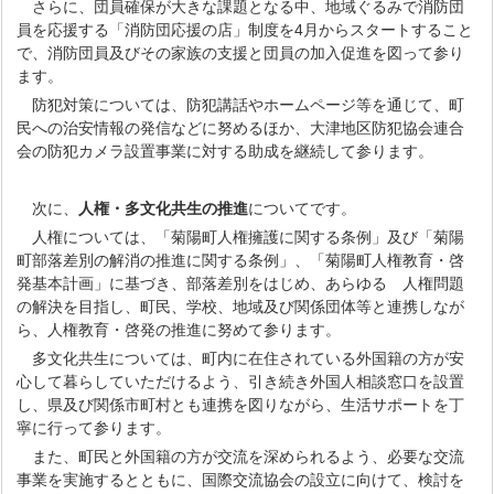
さらに、団員確保が大きな課題となる中、地域ぐるみで消防団
員を応援する「消防団応援の店」制度を4月からスタートすること
で、消防団員及びその家族の支援と団員の加入促進を図って参り
ます。
防犯対策については、防犯講話やホームページ等を通じて、町
民への治安情報の発信などに努めるほか、大津地区防犯協会連合
会の防犯カメラ設置事業に対する助成を継続して参ります。
次に、
人権・多文化共生の推進
についてです。
人権については、「菊陽町人権擁護に関する条例」及び「菊陽
町部落差別の解消の推進に関する条例」、「菊陽町人権教育・啓
発基本計画」に基づき、部落差別をはじめ、あらゆる 人権問題
の解決を目指し、町民、学校、地域及び関係団体等と連携しなが
ら、人権教育・啓発の推進に努めて参ります。
多文化共生については、町内に在住されている外国籍の方が安
心して暮らしていただけるよう、引き続き外国人相談窓口を設置
し、県及び関係市町村とも連携を図りながら、生活サポートを丁
寧に行って参ります。
また、町民と外国籍の方が交流を深められるよう、必要な交流
事業を実施するとともに、国際交流協会の設立に向けて、検討を