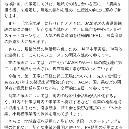
地域計画」の策定に向けた、地域での話し合いを基に、「農業を
担う者」を選定し、農地の集約を進め、生産性の向上に努めて参
ります。
また、「地産地消」に取り組むとともに、JA菊池の人参選果施
設の整備に併せ、新たな販売戦略として、広島市を中心に人参や
スイートコーンなど、人気の農畜産物を積極的にPRし、農畜産物
の販路拡大に努めます。
さらに、規格外品の利活用を促すため、JA熊本果実連、JA菊池
と連携して「にんじんジュース」の開発を進めて参ります。
工業の振興については、昨年4月にJASMの第一工場の隣接地に第
二工場の建設が発表され、現在造成工事が進められています。
今後は、第一工場と同様に第二工場についても、先方の計画で
ある2027年末の製品出荷開始に向けて、JASM、国、県などの関
係者と意思疎通を図りながら、全庁的に支援して参ります。
商業の振興については、町内の経済社会活動が活性化するよ
う、町内の仕事は町内の事業者へ発注するなど、産業の地産地消
の取組を図るため、引き続き、商工会と緊密な連携の上、中小企
業、小規模事業者の振興を進めて参ります。
さらに、地域資源を活用した取組や、創業・スタートアップ支
援の強化など、新たな事業の展開と併せて、PR動画の活用による