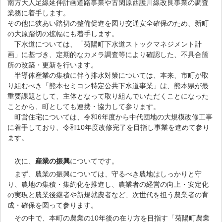
南方大人足線延伸計画道路事業や古閑原西護川線改良事業の調査
業務に着手します。
その他に狭あい踏切の整備促進を図り交通安全確保のため、新町
の大原踏切の拡幅にも着手します。
下水道については、「菊陽町下水道ストックマネジメント計
画」に基づき、定期的なカメラ調査等により確認した、不具合箇
所の改築・更新を行います。
半導体産業の集積に伴う排水対策については、本来、市町が取
り組むべき「熊本セミコン特定公共下水道事業」は、熊本県が最
重要課題として、主体となって取り組んでいただくことになった
ことから、町としても連携・協力して参ります。
町営住宅については、令和6年度から中代団地の大規模改修工事
に着手しており、令和10年度改修完了を目指し事業を進めて参り
ます。
次に、
産業の振興
についてです。
まず、農業の振興については、守るべき農地はしっかりと守
り、農地の集積・集約化を推進し、農業者の経営の向上・安定化
の実現と農業後継者や新規就農者など、次世代を担う農業者の育
成・確保を図って参ります。
その中で、本町の農業の10年後の在り方を目指す「菊陽町農業