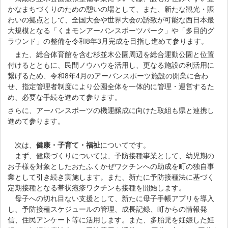
かなまちづくりのための憩いの場として、また、新たな観光・賑
わいの拠点として、全国大会や世界大会の誘致が可能な西日本最
大規模となる「くまモンアーバンスポーツパーク」や「多目的グ
ラウンド」の整備を令和8年3月完成を目指し進めて参ります。
また、総合体育館を含む杉並木公園周辺を総合運動公園と位置
付けるとともに、民間ノウハウを活用し、更なる施設の利活用に
繋げるため、令和8年4月のアーバンスポーツ施設の開業に合わ
せ、指定管理者制度により公園全体を一体的に管理・運営するた
め、必要な手続を進めて参ります。
さらに、アーバンスポーツの機運醸成に向けた取組も県と連携し
進めて参ります。
次は、
健康・子育て・福祉
についてです。
まず、健康づくりについては、予防接種事業として、幼児期の
お子様を対象としたおたふくかぜワクチンへの助成を町の独自事
業として引き続き実施します。また、新たに予防接種法に基づく
定期接種となる帯状疱疹ワクチンも接種を開始します。
母子への切れ目ない支援として、新たに母子手帳アプリを導入
し、予防接種スケジュールの管理、成長記録、町からの情報発
信、住民アンケート等に活用します。また、多胎児を妊娠した妊