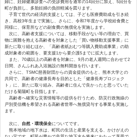
婦に、妊婦健康診査への受診費用を通常の14回分に加え、5回分を
町が負担し、多胎妊婦の負担軽減を図ります。
子育て世代の経済的支援としては、子ども医療費助成を引き続
き、高校3年生まで実施し、さらに、令和7年度から学校給食費と
同様に、保育所などの副食費の無償化を実施します。
次に、高齢者支援については、移動手段がない等の理由で、買
物に困難を抱える高齢者を対象とした「買い物移動支援事業」に
新たに取り組むほか、「高齢者紙おむつ等購入費助成事業」の助
成対象者の範囲を、要支援1から要介護5までに拡大します。
また、70歳以上の高齢者を対象に、9月の老人週間に合わせて2
日間、さんふれあ入浴施設の無料開放を行います。
さらに、TSMC慈善財団からの資金提供のもと、熊本大学との
共同で、高齢者の健康長寿を目的とした「健康長寿プロジェク
ト」に、新たに取り組み、高齢者に住んで良かったと思っていた
だける菊陽町を目指します。
高齢者へ確実な災害情報等の提供を行うため、防災行政無線の
戸別受信機を希望される高齢者世帯へ無償貸与する事業も実施し
ます。
次に、
自然・環境保全
についてです。
熊本地域の地下水は、町民の生活と産業を支える、かけがえの
ない宝です。町民が豊かで良質な地下水を将来にわたって享受で