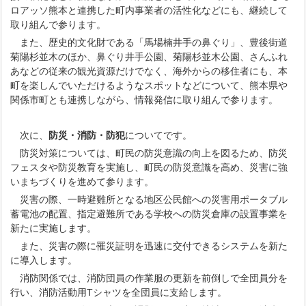
ロアッソ熊本と連携した町内事業者の活性化などにも、継続して
取り組んで参ります。
また、歴史的文化財である「馬場楠井手の鼻ぐり」、豊後街道
菊陽杉並木のほか、鼻ぐり井手公園、菊陽杉並木公園、さんふれ
あなどの従来の観光資源だけでなく、海外からの移住者にも、本
町を楽しんでいただけるようなスポットなどについて、熊本県や
関係市町とも連携しながら、情報発信に取り組んで参ります。
次に、
防災・消防・防犯
についてです。
防災対策については、町民の防災意識の向上を図るため、防災
フェスタや防災教育を実施し、町民の防災意識を高め、災害に強
いまちづくりを進めて参ります。
災害の際、一時避難所となる地区公民館への災害用ポータブル
蓄電池の配置、指定避難所である学校への防災倉庫の設置事業を
新たに実施します。
また、災害の際に罹災証明を迅速に交付できるシステムを新た
に導入します。
消防関係では、消防団員の作業服の更新を前倒しで全団員分を
行い、消防活動用Tシャツを全団員に支給します。