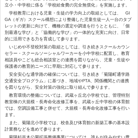
立小・中学校に係る「学校給食費の完全無償化」を実施します。
学校教育における児童・生徒の学力向上の取組としては、 GI
GA（ギガ）スクール構想により整備した児童生徒一人一台のタブ
レットの更新に向けて、機種の選定や調達を行うとともに、「個
別最適な学び」と「協働的な学び」の一体的な充実に向け、日常
的に活用できる力を育成して参ります。
いじめや不登校対策の取組としては、引き続きスクールカウン
セラー・スクールソーシャルワーカーを小中学校に配置し、教育
相談員やこども総合相談室との連携を図りながら、児童・生徒や
保護者の教育的ニーズに早期に対応して参ります。
安全安心な通学路の確保については、引き続き「菊陽町通学路
交通安全プログラム」に基づき、地域やPTA、関係機関との連携
を図りながら、安全対策の強化に取り組んで参ります。
教育環境の整備については、武蔵ヶ丘北小学校では、管理特別
教室棟の大規模・長寿命化改修工事を、武蔵ヶ丘中学校の体育館
では、空調設備工事と併せて、大規模・長寿命化改修工事を行い
ます。
また、菊陽北小学校では、校舎及び体育館の新築工事の基本設
計業務などを進めて参ります。
菊陽杉並木公園拡張整備事業については、誰もが住みやすい豊