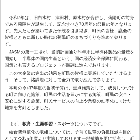
令和7年は、旧白水村、津田村、原水村が合併し、菊陽町の前身
である菊陽村が誕生して、記念すべき70周年の節目の年となりま
す。先人たちが築いてきた伝統を引き継ぎ、町民の皆様、議会の
皆様とともに新しい時代の菊陽町のまちづくりを進めて参りま
す。
JASMの第一工場が、当初計画通り昨年末に半導体製品の量産を
開始し、半導体の国内生産という、国の経済安全保障に関わる、
国策とも言えるプロジェクトが順調に進んでおります。
この大企業の進出の効果を町民の皆様に実感していただけるよ
う、そして、諸課題に対して全力で取り組んで参ります。
本町の令和7年度の当初予算は、重点施策として、成長しつづけ
る町に向けた施策、町民の生活を豊かにする施策、町民の安全・
安心に対する施策、町民サービスの向上や業務の効率化に向けた
施策を方針としました。
まず、
教育・生涯学習・スポーツ
についてです。
給食費無償化の取組については、子育て世帯の負担軽減を目的
として令和5年度より実施しております一部補助を更に拡充し、町