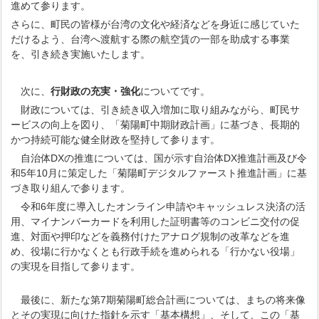
進めて参ります。
さらに、町民の皆様が台湾の文化や経済などを身近に感じていた
だけるよう、台湾へ渡航する際の航空賃の一部を助成する事業
を、引き続き実施いたします。
次に、
行財政の充実・強化
についてです。
財政については、引き続き収入増加に取り組みながら、町民サ
ービスの向上を図り、「菊陽町中期財政計画」に基づき、長期的
かつ持続可能な健全財政を堅持して参ります。
自治体DXの推進については、国が示す自治体DX推進計画及び令
和5年10月に策定した「菊陽町デジタルファースト推進計画」に基
づき取り組んで参ります。
令和6年度に導入したオンライン申請やキャッシュレス決済の活
用、マイナンバーカードを利用した証明書等のコンビニ交付の促
進、対面や押印などを義務付けたアナログ規制の改革などを進
め、役場に行かなくとも行政手続を進められる「行かない役場」
の実現を目指して参ります。
最後に、新たな第7期菊陽町総合計画については、まちの将来像
とその実現に向けた指針を示す「基本構想」、そして、この「基