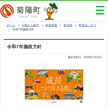
ホーム
＞
分類から探す
＞
町政情報
＞
町長室
＞
町長あいさつ
＞ 令和7年施政方針
令和7年施政方針
最終更新日：
2025年2月27日