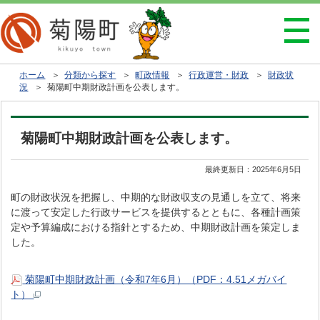
ホーム
＞
分類から探す
＞
町政情報
＞
行政運営・財政
＞
財政状
況
＞ 菊陽町中期財政計画を公表します。
菊陽町中期財政計画を公表します。
最終更新日：
2025年6月5日
町の財政状況を把握し、中期的な財政収支の見通しを立て、将来
に渡って安定した行政サービスを提供するとともに、各種計画策
定や予算編成における指針とするため、中期財政計画を策定しま
した。
菊陽町中期財政計画（令和7年6月）（PDF：4.51メガバイ
ト）