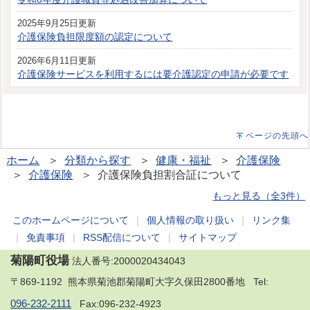
2025年9月25日更新
介護保険負担限度額の認定について
2026年6月11日更新
介護保険サービスを利用するには要介護認定の申請が必要です
ページの先頭へ
ホーム
＞
分類から探す
＞
健康・福祉
＞
介護保険
＞
介護保険
＞ 介護保険負担割合証について
もっと見る（全3件）
このホームページについて
｜
個人情報の取り扱い
｜
リンク集
｜
免責事項
｜
RSS配信について
｜
サイトマップ
菊陽町役場
法人番号:2000020434043
〒869-1192 熊本県菊池郡菊陽町大字久保田2800番地 Tel:
096-232-2111
Fax:096-232-4923