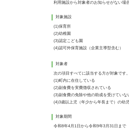
利用施設から対象者のお知らせがない場合
対象施設
(1)保育所
(2)幼稚園
(3)認定こども園
(4)認可外保育施設（企業主導型含む）
対象者
次の項目すべてに該当する方が対象です
(1)町内に在住している
(2)副食費を実費徴収されている
(3)副食費の免除や他の助成を受けていな
(4)3歳以上児（年少から年長まで）の幼
対象期間
令和8年4月1日から令和9年3月31日まで