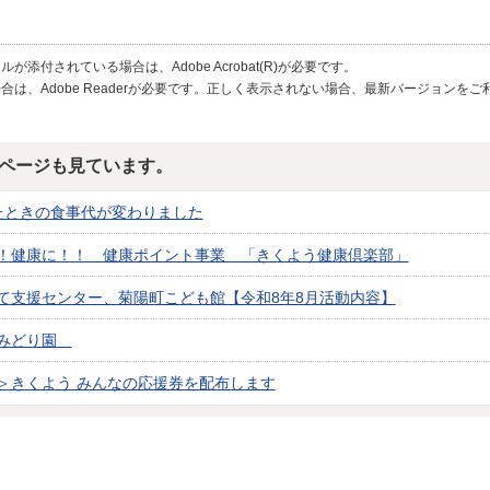
が添付されている場合は、Adobe Acrobat(R)が必要です。
合は、Adobe Readerが必要です。正しく表示されない場合、最新バージョンを
ページも見ています。
たときの食事代が変わりました
！健康に！！ 健康ポイント事業 「きくよう健康倶楽部」
て支援センター、菊陽町こども館【令和8年8月活動内容】
所みどり園
＞きくよう みんなの応援券を配布します