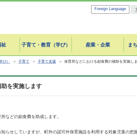
Foreign Language
福祉
子育て・教育（学び）
産業・企業
ま
学び）
＞
子育て
＞
子育て支援
＞ 保育所などにおける副食費の補助を実施し
補助を実施します
所などの副食費を助成します。
お知らせしていますが、町外の認可外保育施設を利用する対象児童の把