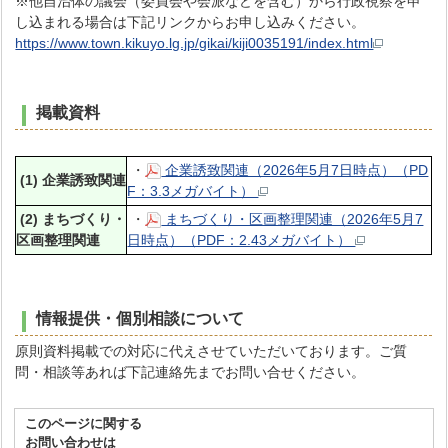
※他自治体の議会（委員会や会派などを含む）から行政視察を申
し込まれる場合は下記リンクからお申し込みください。
https://www.town.kikuyo.lg.jp/gikai/kiji0035191/index.html
掲載資料
・
企業誘致関連（2026年5月7日時点）（PD
(1) 企業誘致関連
F：3.3メガバイト）
(2) まちづくり・
・
まちづくり・区画整理関連（2026年5月7
区画整理関連
日時点）（PDF：2.43メガバイト）
情報提供・個別相談について
原則資料掲載での対応に代えさせていただいております。ご質
問・相談等あれば下記連絡先までお問い合せください。
このページに関する
お問い合わせは