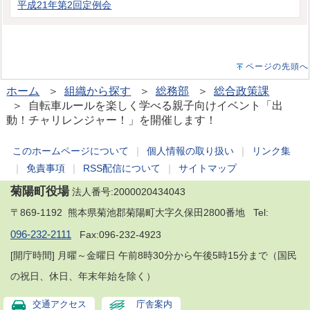
平成21年第2回定例会
ページの先頭へ
ホーム
＞
組織から探す
＞
総務部
＞
総合政策課
＞ 自転車ルールを楽しく学べる親子向けイベント「出
動！チャリレンジャー！」を開催します！
このホームページについて
｜
個人情報の取り扱い
｜
リンク集
｜
免責事項
｜
RSS配信について
｜
サイトマップ
菊陽町役場
法人番号:2000020434043
〒869-1192 熊本県菊池郡菊陽町大字久保田2800番地 Tel:
096-232-2111
Fax:096-232-4923
[開庁時間] 月曜～金曜日 午前8時30分から午後5時15分まで（国民
の祝日、休日、年末年始を除く）
交通アクセス
庁舎案内