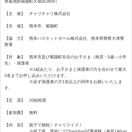
県菊池郡菊陽町久保田2800）
【主 催】 チャリチャリ株式会社
【共 催】 熊本市、菊陽町
【協 力】 熊本バスケットボール株式会社、熊本県警察大津警
察署
【対 象】 熊本市及び菊陽町在住のお子さま（推奨：5歳～小学
生）・保護者
※1組あたり、お子さまと保護者の方を合わせて最大
3名までお申し込みいただけます。
※必ず保護者の方1名以上の同伴をお願いいたしま
す。
【定 員】 20組程度
【参加費】 無料
【内 容】 親子で挑戦！チャリクイズ！
※終了後、屋外にてCharichari試乗体験（身長140cm