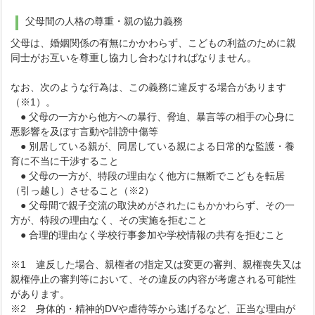
父母間の人格の尊重・親の協力義務
父母は、婚姻関係の有無にかかわらず、こどもの利益のために親
同士がお互いを尊重し協力し合わなければなりません。
なお、次のような行為は、この義務に違反する場合があります
（※1）。
● 父母の一方から他方への暴行、脅迫、暴言等の相手の心身に
悪影響を及ぼす言動や誹謗中傷等
● 別居している親が、同居している親による日常的な監護・養
育に不当に干渉すること
● 父母の一方が、特段の理由なく他方に無断でこどもを転居
（引っ越し）させること（※2）
● 父母間で親子交流の取決めがされたにもかかわらず、その一
方が、特段の理由なく、その実施を拒むこと
● 合理的理由なく学校行事参加や学校情報の共有を拒むこと
※1 違反した場合、親権者の指定又は変更の審判、親権喪失又は
親権停止の審判等において、その違反の内容が考慮される可能性
があります。
※2 身体的・精神的DVや虐待等から逃げるなど、正当な理由が