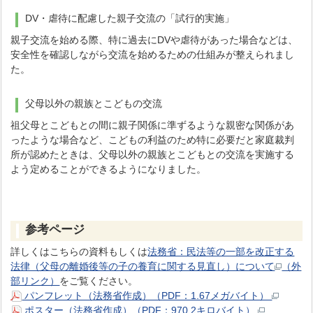
DV・虐待に配慮した親子交流の「試行的実施」
親子交流を始める際、特に過去にDVや虐待があった場合などは、
安全性を確認しながら交流を始めるための仕組みが整えられまし
た。
父母以外の親族とこどもの交流
祖父母とこどもとの間に親子関係に準ずるような親密な関係があ
ったような場合など、こどもの利益のため特に必要だと家庭裁判
所が認めたときは、父母以外の親族とこどもとの交流を実施する
よう定めることができるようになりました。
参考ページ
詳しくはこちらの資料もしくは
法務省：民法等の一部を改正する
法律（父母の離婚後等の子の養育に関する見直し）について
（外
部リンク）
をご覧ください。
パンフレット（法務省作成）（PDF：1.67メガバイト）
ポスター（法務省作成）（PDF：970.2キロバイト）