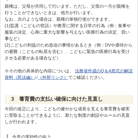
親権は、父母が共同して行います。ただし、父母の一方が親権を
行うことができないときは、他方が行います。
なお、次のような場合は、親権の単独行使ができます。
(1)監護（こどもの世話）や教育に関する日常の行為（例：食事や
服装の決定、心身に重大な影響を与えない医療行為の決定、習い
事など）
(2)こどもの利益のため急迫の事情があるとき（例：DVや虐待から
の避難（こどもの転居を含む）、こどもに緊急の医療行為を受け
させる必要がある場合など）
※その他の具体的な内容についは、
法務省作成のQ＆A形式の解説
資料（民法編）
（外部リンク）
でご確認ください。
3 養育費の支払い確保に向けた見直し
今回の改正により、こどもの健やかな成長を支える養育費を確実
に受取ることができるように、新たな制度の創設やルールの見直
しが行われます。
合意の実効性の向上