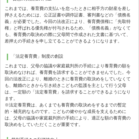
これまでは、養育費の支払いを怠ったときに相手方の財産を差し
押さえるためには、公正証書や調停証書、審判書などの「債務名
義」が必要でした。今回の法改正により、養育費債権に「先取特
権」と呼ばれる優先権が付与されるため、「債務名義」がなくて
も、養育費の取決めの際に父母間で作成された文書に基づいて、
差押えの手続きを申し立てることができるようになります。
「法定養育費」制度の創設
これまでは、父母の協議や家庭裁判所の手続により養育費の額を
取決めなければ、養育費を請求することができませんでした。今
回の法改正により、離婚のときに養育費の取決めをしていなくて
も、離婚のときから引き続きこどもの監護を主として行う父母
は、一定額の「法定養育費」を請求することができるようになり
ます。
※法定養育費は、あくまでも養育費の取決めをするまでの暫定
的・補充的なものです。こどもの健やかな成長を支えるために
は、父母の協議や家庭裁判所の手続により、適正な額の養育費の
取決めをしていただくことが重要です。