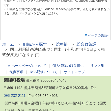
※資料としてPDFファイルが添付されている場合は、Adobe Acrobat(R)が必要
です。
PDF書類をご覧になる場合は、Adobe Readerが必要です。正しく表示されない
場合、最新バージョンをご利用ください。
ページの先頭へ
ホーム
＞
組織から探す
＞
総務部
＞
総合政策課
＞ 国土利用計画法に基づく届出 （令和8年4月1日より様
式が変更になります）
このホームページについて
｜
個人情報の取り扱い
｜
リンク集
｜
免責事項
｜
RSS配信について
｜
サイトマップ
菊陽町役場
法人番号:2000020434043
〒869-1192 熊本県菊池郡菊陽町大字久保田2800番地 Tel:
096-232-2111
Fax:096-232-4923
[開庁時間] 月曜～金曜日 午前8時30分から午後5時15分まで（国民
の祝日、休日、年末年始を除く）