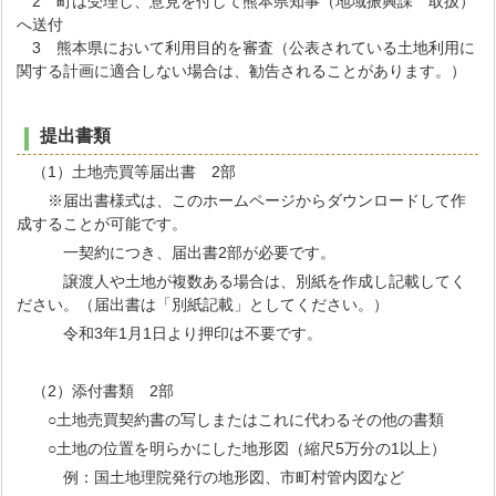
2 町は受理し、意見を付して熊本県知事（地域振興課 取扱）
へ送付
3 熊本県において利用目的を審査（公表されている土地利用に
関する計画に適合しない場合は、勧告されることがあります。）
提出書類
（1）土地売買等届出書 2部
※届出書様式は、このホームページからダウンロードして作
成することが可能です。
一契約につき、届出書2部が必要です。
譲渡人や土地が複数ある場合は、別紙を作成し記載してく
ださい。（届出書は「別紙記載」としてください。）
令和3年1月1日より押印は不要です。
（2）添付書類 2部
○土地売買契約書の写しまたはこれに代わるその他の書類
○土地の位置を明らかにした地形図（縮尺5万分の1以上）
例：国土地理院発行の地形図、市町村管内図など