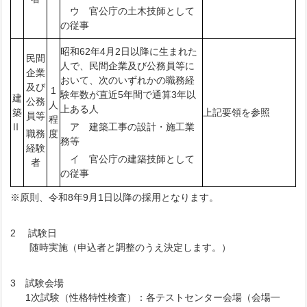
ウ 官公庁の土木技師として
の従事
昭和62年4月2日以降に生まれた
民間
人で、民間企業及び公務員等に
企業
おいて、次のいずれかの職務経
及び
1
験年数が直近5年間で通算3年以
建
公務
人
上ある人
築
上記要領を参照
員等
程
Ⅱ
ア 建築工事の設計・施工業
職務
度
務等
経験
イ 官公庁の建築技師として
者
の従事
※原則、令和8年9月1日以降の採用となります。
2 試験日
随時実施（申込者と調整のうえ決定します。）
3 試験会場
1次試験（性格特性検査）：各テストセンター会場（会場一