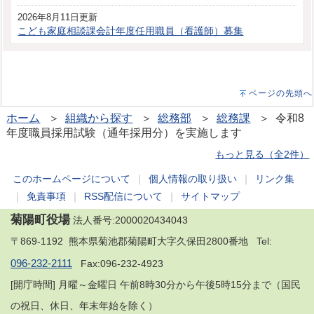
2026年8月11日更新
こども家庭相談課会計年度任用職員（看護師）募集
ページの先頭へ
ホーム
＞
組織から探す
＞
総務部
＞
総務課
＞ 令和8
年度職員採用試験（通年採用分）を実施します
もっと見る（全2件）
このホームページについて
｜
個人情報の取り扱い
｜
リンク集
｜
免責事項
｜
RSS配信について
｜
サイトマップ
菊陽町役場
法人番号:2000020434043
〒869-1192 熊本県菊池郡菊陽町大字久保田2800番地 Tel:
096-232-2111
Fax:096-232-4923
[開庁時間] 月曜～金曜日 午前8時30分から午後5時15分まで（国民
の祝日、休日、年末年始を除く）