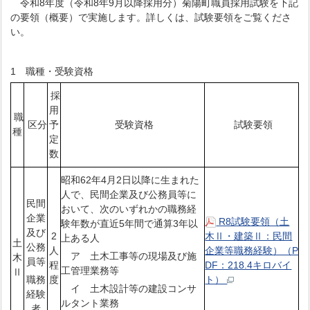
令和8年度（令和8年9月以降採用分）菊陽町職員採用試験を下記
の要領（概要）で実施します。詳しくは、試験要領をご覧くださ
い。
1 職種・受験資格
採
用
職
区分
予
受験資格
試験要領
種
定
数
昭和62年4月2日以降に生まれた
人で、民間企業及び公務員等に
民間
おいて、次のいずれかの職務経
企業
R8試験要領（土
験年数が直近5年間で通算3年以
及び
2
木Ⅱ・建築Ⅱ：民間
上ある人
土
公務
人
企業等職務経験）（P
ア 土木工事等の現場及び施
木
員等
程
DF：218.4キロバイ
工管理業務等
Ⅱ
職務
度
ト）
イ 土木設計等の建設コンサ
経験
ルタント業務
者