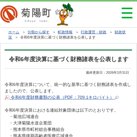
ホーム
＞
分類から探す
＞
町政情報
＞
行政運営・財政
＞
財政状
況
＞ 令和6年度決算に基づく財務諸表を公表します
令和6年度決算に基づく財務諸表を公表します
最終更新日：
2026年3月31日
令和6年度決算について、統一的な基準に基づく財務諸表を作成し
ましたので、公表します。
令和6年度財務書類の公表（PDF：709.1キロバイト）
令和6年度決算における連結対象団体は以下のとおりです。
・菊池広域連合
・大津菊陽水道企業団
・熊本県市町村総合事務組合
・熊本県後期高齢者医療広域連合