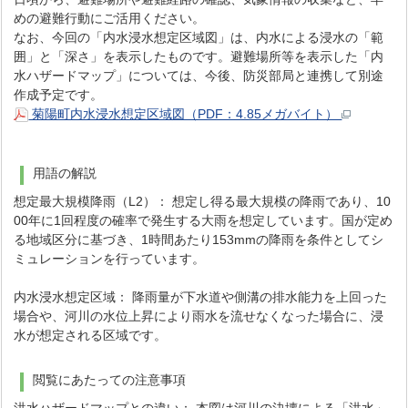
めの避難行動にご活用ください。
なお、今回の「内水浸水想定区域図」は、内水による浸水の「範
囲」と「深さ」を表示したものです。避難場所等を表示した「内
水ハザードマップ」については、今後、防災部局と連携して別途
作成予定です。
菊陽町内水浸水想定区域図（PDF：4.85メガバイト）
用語の解説
想定最大規模降雨（L2）： 想定し得る最大規模の降雨であり、10
00年に1回程度の確率で発生する大雨を想定しています。国が定め
る地域区分に基づき、1時間あたり153mmの降雨を条件としてシ
ミュレーションを行っています。
内水浸水想定区域： 降雨量が下水道や側溝の排水能力を上回った
場合や、河川の水位上昇により雨水を流せなくなった場合に、浸
水が想定される区域です。
閲覧にあたっての注意事項