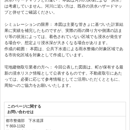
洪水ハザードマップとの違い： 本図は河川の決壊による「洪水」
は考慮していません。河川に近い方は、既存の洪水ハザードマッ
プと併せてご確認ください。
シミュレーションの限界： 本図は主要な管きょに基づいた計算結
果に実績を補完したものですが、実際の雨の降り方や側溝の詰ま
り等の状況によっては、着色されていない区域でも浸水が発生す
る場合や、想定より浸水深が大きくなる場合があります。
作成の範囲： 本図は、公共下水道による雨水整備の対象区域であ
る市街化区域を対象として作成しています。
宅地建物取引業者の方へ： 今回公表した図面は、町が保有する最
新の浸水リスク情報として公表するものです。不動産取引にあた
っては、必要に応じて参考情報としてご活用いただくとともに、
周知へのご協力をお願いいたします。
このページに関する
お問い合わせは
都市整備部 下水道課
〒869-1192