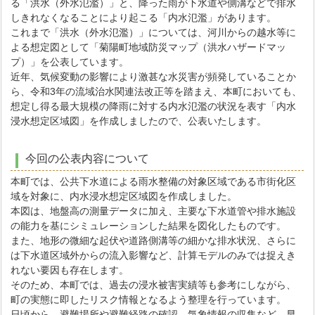
る「洪水（外水氾濫）」と、降った雨が下水道や側溝などで排水
しきれなくなることにより起こる「内水氾濫」があります。
これまで「洪水（外水氾濫）」については、河川からの越水等に
よる想定図として「菊陽町地域防災マップ（洪水ハザードマッ
プ）」を公表しています。
近年、気候変動の影響により激甚な水災害が頻発していることか
ら、令和3年の流域治水関連法改正等を踏まえ、本町においても、
想定し得る最大規模の降雨に対する内水氾濫の状況を表す「内水
浸水想定区域図」を作成しましたので、公表いたします。
今回の公表内容について
本町では、公共下水道による雨水整備の対象区域である市街化区
域を対象に、内水浸水想定区域図を作成しました。
本図は、地盤高の測量データに加え、主要な下水道管や排水施設
の能力を基にシミュレーションした結果を図化したものです。
また、地形の微細な起伏や道路側溝等の細かな排水状況、さらに
は下水道区域外からの流入影響など、計算モデルのみでは捉えき
れない要因も存在します。
そのため、本町では、過去の浸水被害実績等も参考にしながら、
町の実態に即したリスク情報となるよう整理を行っています。
日頃から、避難場所や避難経路の確認、気象情報の収集など、早