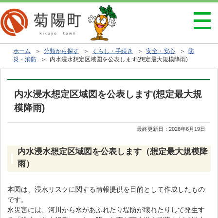
ホーム
＞
分類から探す
＞
くらし・手続き
＞
安全・安心
＞
防
災・消防
＞ 内水浸水想定区域図を公表します(想定最大規模降雨)
内水浸水想定区域図を公表します(想定最大規
模降雨)
最終更新日：
2026年6月19日
内水浸水想定区域図を公表します（想定最大規模降
雨）
本図は、浸水リスクに関する情報提供を目的として作成したもの
です。
水災害には、河川から水があふれたり堤防が壊れたりして発生す