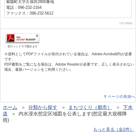
菊陽町大字久保田2800番地
電話：096-232-2164
ファックス：096-232-5612
（ID:5498）
別ウィンドウで開きます
※資料としてPDFファイルが添付されている場合は、Adobe Acrobat(R)が必要
です。
PDF書類をご覧になる場合は、Adobe Readerが必要です。正しく表示されない
場合、最新バージョンをご利用ください。
ページの先頭へ
ホーム
＞
分類から探す
＞
まちづくり（都市）
＞
下水
道
＞ 内水浸水想定区域図を公表します(想定最大規模降
雨)
もっと見る（全2件）