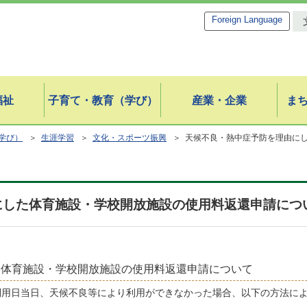
Foreign Language
福祉
子育て・教育（学び）
産業・企業
ま
学び）
＞
生涯学習
＞
文化・スポーツ振興
＞ 天候不良・熱中症予防を理由に
にした体育施設・学校開放施設の使用料返還申請につ
た体育施設・学校開放施設の使用料返還申請について
利用日当日、天候不良等により利用ができなかった場合、以下の方法に