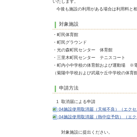
いたします。
今後も施設の利用がある場合は利用料と
対象施設
・町民体育館
・町民グラウンド
・光の森町民センター 体育館
・三里木町民センター テニスコート
・町内小中学校の体育館および運動場 ※電
（菊陽中学校および武蔵ケ丘中学校の体育
申請方法
1 取消届による申請
04施設使用取消届（天候不良）（エクセ
04施設使用取消届（熱中症予防）（エク
対象施設に提出ください。