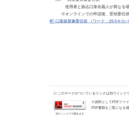
使用者と振込口座名義人が異なる場合
※オンラインでの申請後、受領委任状を
口座振替兼委任状 （ワード：29.5キロ
このマークがついているリンクは別ウインド
※資料としてPDFファイル
PDF書類をご覧になる場
別ウィンドウで開きます