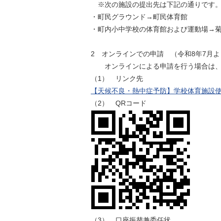
※次の施設の提出先は下記の通りです
・町民グラウンド→町民体育館
・町内小中学校の体育館および運動場→
2 オンラインでの申請 （令和8年7月
オンラインによる申請を行う場合は、以
（1） リンク先
【天候不良・熱中症予防】学校体育施設
（2） QRコード
（3） 口座振替兼委任状