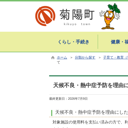
くらし・手続き
健康・
ホーム
＞
分類から探す
＞
子育て・教育（
て
天候不良・熱中症予防を理由
最終更新日：
2026年7月9日
天候不良・熱中症予防を理由にし
対象施設の使用料を支払い済みの方で、