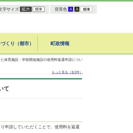
文字サイズ
背景色
ちづくり（都市）
町政情報
した体育施設・学校開放施設の使用料返還申請につい
もっと見る（全2件）
いて
より申請していただくことで、使用料を返還