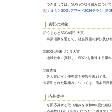
つきましては、SDGsの取り組みについ
くまもとSDGsアワード2026チラシ（PD
表彰の対象
①くまもとSDGs牽引大賞
事業活動を通じて、社会課題の解決及び持
➁SDGs未来づくり大賞
地域社会に貢献し、SDGsを推進する優
➂優秀賞
各大賞に次ぐ優秀賞を複数件表彰する。
※表彰された取組みについては、熊本日日
応募要件
・今回応募する取り組みを令和8年度に継続
・応募数は1者（※注）につき、1件までと