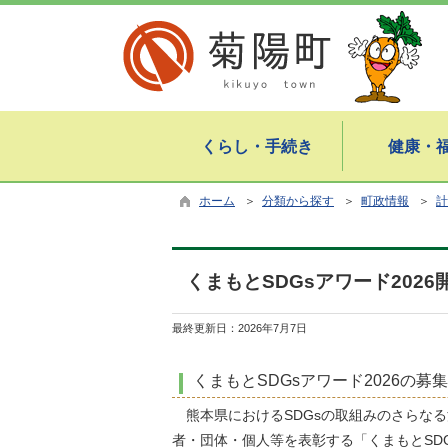
くらし・手続き
健康・
ホーム
＞
分類から探す
＞
町政情報
＞
計
くまもとSDGsアワード202
最終更新日：
2026年7月7日
くまもとSDGsアワード2026の募
熊本県におけるSDGsの取組みのさらなる
者・団体・個人等を表彰する「くまもとSDG