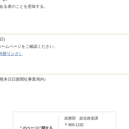
である者のことを意味する。
日)
ホームページをご確認ください。
外部リンク）
（熊本日日新聞社事業局内）
総務部 総合政策課
〒869-1192
このページに関する