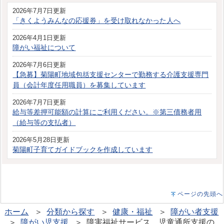
2026年7月7日更新
「きくようみんなの応援券」を受け取れなかった人へ
2026年4月1日更新
障がい福祉について
2026年7月6日更新
【急募】菊陽町地域包括支援センターで勤務する介護支援専門
員（会計年度任用職員）を募集しています
2026年7月7日更新
給与等差押可能額の計算にご利用ください。※第三債務者用
（給与等の支払者）
2026年5月28日更新
菊陽町子育てガイドブックを作成しています
ページの先頭へ
ホーム
＞
分類から探す
＞
健康・福祉
＞
障がい者支援
＞
障がい児支援
＞ 障害福祉サービス、児童通所支援の