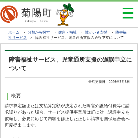
ホーム
＞
分類から探す
＞
健康・福祉
＞
障がい者支援
＞
障害福
祉サービス
＞ 障害福祉サービス、児童通所支援の過誤申立について
障害福祉サービス、児童通所支援の過誤申立に
ついて
最終更新日：
2026年7月6日
概要
請求算定額または支払算定額が決定された障害介護給付費等に請
求誤りがあった場合、サービス提供事業所は町に対し過誤申立を
依頼し、必要に応じて内容を修正した正しい請求を国保連合会へ
再度提出します。