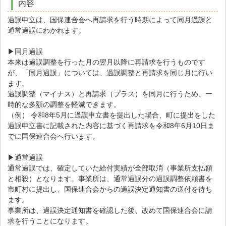
内容
過誤申立は、国保連合会へ再請求を行う時期によって同月過誤と
通常過誤にわかれます。
▶同月過誤
本来は過誤調整を行った月の翌月以降に再請求を行うものです
が、「同月過誤」については、過誤調整と再請求を同じ月に行い
ます。
過誤調整（マイナス）と再請求（プラス）を同月に行うため、一
時的な多額の調整を軽減できます。
（例） 令和8年5月に過誤申立書を提出した場合、町に提出をした
過誤申立書に記載された内容に基づく再請求を令和8年6月10日ま
でに国保連合会へ行います。
▶通常過誤
通常過誤では、確定していた給付実績が全部取消（事業所支払額
と相殺）となります。事業所は、通常過誤分の過誤調整依頼書を
市町村に提出し、国保連合会からの過誤決定通知書の送付を待ち
ます。
事業所は、過誤決定通知書を確認した後、改めて国保連合会に請
求を行うことになります。