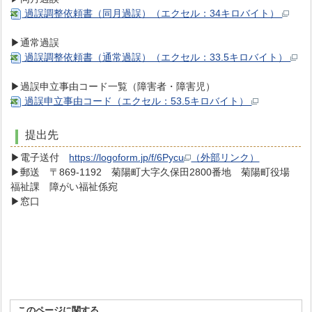
過誤調整依頼書（同月過誤）（エクセル：34キロバイト）
▶通常過誤
過誤調整依頼書（通常過誤）（エクセル：33.5キロバイト）
▶過誤申立事由コード一覧（障害者・障害児）
過誤申立事由コード（エクセル：53.5キロバイト）
提出先
▶電子送付
https://logoform.jp/f/6Pycu
（外部リンク）
▶郵送 〒869-1192 菊陽町大字久保田2800番地 菊陽町役場
福祉課 障がい福祉係宛
▶窓口
このページに関する