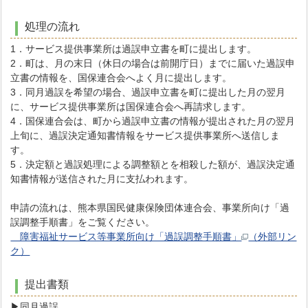
処理の流れ
1．サービス提供事業所は過誤申立書を町に提出します。
2．町は、月の末日（休日の場合は前開庁日）までに届いた過誤申
立書の情報を、国保連合会へよく月に提出します。
3．同月過誤を希望の場合、過誤申立書を町に提出した月の翌月
に、サービス提供事業所は国保連合会へ再請求します。
4．国保連合会は、町から過誤申立書の情報が提出された月の翌月
上旬に、過誤決定通知書情報をサービス提供事業所へ送信しま
す。
5．決定額と過誤処理による調整額とを相殺した額が、過誤決定通
知書情報が送信された月に支払われます。
申請の流れは、熊本県国民健康保険団体連合会、事業所向け「過
誤調整手順書」をご覧ください。
障害福祉サービス等事業所向け「過誤調整手順書」
（外部リン
ク）
提出書類
▶同月過誤