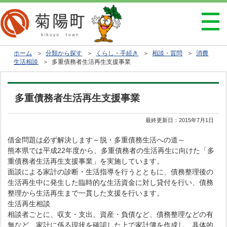
ホーム
＞
分類から探す
＞
くらし・手続き
＞
相談・質問
＞
消費
生活相談
＞ 多重債務者生活再生支援事業
多重債務者生活再生支援事業
最終更新日：
2015年7月1日
借金問題は必ず解決します～脱・多重債務生活への道～
熊本県では平成22年度から、多重債務者の生活再生に向けた「多
重債務者生活再生支援事業」を実施しています。
面談による家計の診断・生活指導を行うとともに、債務整理後の
生活再生中に発生した臨時的な生活資金に対し貸付を行い、債務
整理から生活再生まで一貫した支援を行います。
生活再生相談
相談者ごとに、収支・支出、資産・負債など、債務整理などの有
無など、家計に係る現状を確認した上で家計簿を作成し、具体的