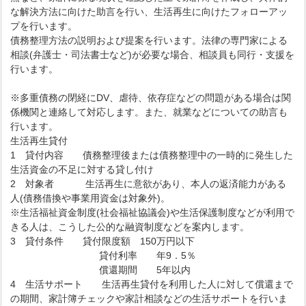
な解決方法に向けた助言を行い、生活再生に向けたフォローアッ
プを行います。
債務整理方法の説明および提案を行います。法律の専門家による
相談(弁護士・司法書士など)が必要な場合、相談員も同行・支援を
行います。
※多重債務の閉経にDV、虐待、依存症などの問題がある場合は関
係機関と連絡して対応します。また、就業などについての助言も
行います。
生活再生貸付
1 貸付内容 債務整理後または債務整理中の一時的に発生した
生活資金の不足に対する貸し付け
2 対象者 生活再生に意欲があり、本人の返済能力がある
人(債務借換や事業用資金は対象外)。
※生活福祉資金制度(社会福祉協議会)や生活保護制度などが利用で
きる人は、こうした公的な融資制度などを案内します。
3 貸付条件 貸付限度額 150万円以下
貸付利率 年9．5％
償還期間 5年以内
4 生活サポート 生活再生貸付を利用した人に対して償還まで
の期間、家計簿チェックや家計相談などの生活サポートを行いま