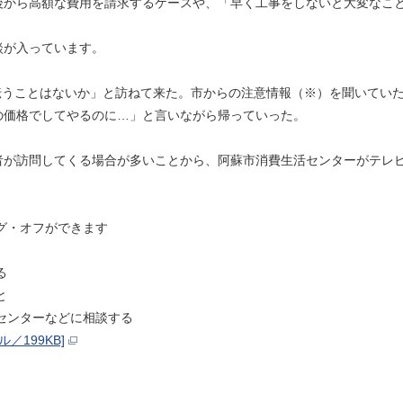
後から高額な費用を請求するケースや、「早く工事をしないと大変なこ
談が入っています。
伝うことはないか」と訪ねて来た。市からの注意情報（※）を聞いてい
の価格でしてやるのに…」と言いながら帰っていった。
が訪問してくる場合が多いことから、阿蘇市消費生活センターがテレビ電話
ング・オフができます
る
と
活センターなどに相談する
／199KB]