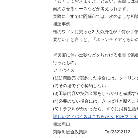
「安くしておきますよ」と言い、実際には
契約させるケースなどが考えられます。
実際に、すでに阿蘇市では、次のような相
相談事例
軽のワゴンに乗った2 人の男性が「何か手
要ない」と言うと、「ボランティアくらい
※災害に伴い土砂などを片付ける名目で業者
行ったもの。
アドバイス
(1)訪問販売で契約した場合には、クーリ
(2)その場ですぐ契約しない
(3)工事内容や契約金額をしっかりと確認す
(4)必要のない場合には、きっぱりと断るこ
(5)トラブルが分かったら、すぐに消費生
詳しいアドバイスはこちらから [PDFファイル
相談窓口
菊陽町総合政策課 Tel(232)2112