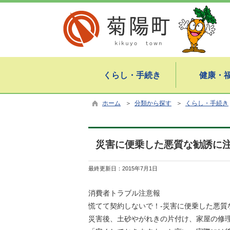
くらし・手続き
健康・
ホーム
＞
分類から探す
＞
くらし・手続き
災害に便乗した悪質な勧誘に
最終更新日：
2015年7月1日
消費者トラブル注意報
慌てて契約しないで！-災害に便乗した悪質
災害後、土砂やがれきの片付け、家屋の修