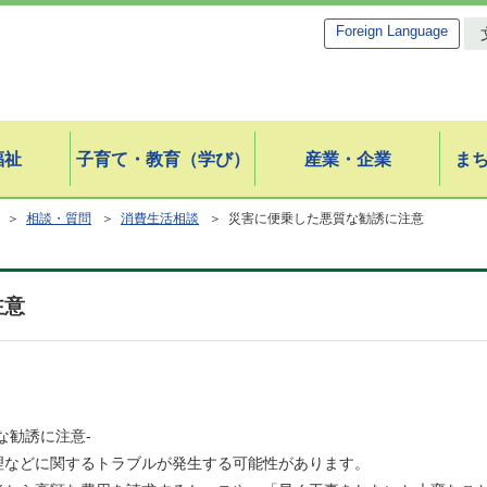
Foreign Language
福祉
子育て・教育（学び）
産業・企業
ま
＞
相談・質問
＞
消費生活相談
＞ 災害に便乗した悪質な勧誘に注意
注意
な勧誘に注意-
理などに関するトラブルが発生する可能性があります。