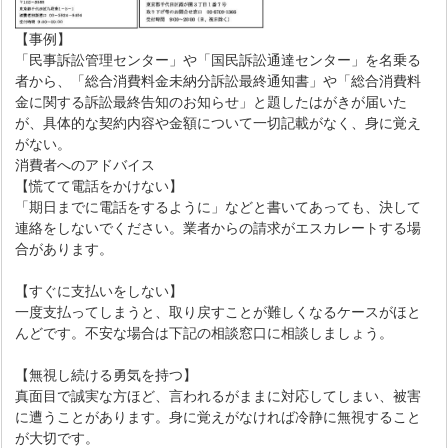
【事例】
「民事訴訟管理センター」や「国民訴訟通達センター」を名乗る
者から、「総合消費料金未納分訴訟最終通知書」や「総合消費料
金に関する訴訟最終告知のお知らせ」と題したはがきが届いた
が、具体的な契約内容や金額について一切記載がなく、身に覚え
がない。
消費者へのアドバイス
【慌てて電話をかけない】
「期日までに電話をするように」などと書いてあっても、決して
連絡をしないでください。業者からの請求がエスカレートする場
合があります。
【すぐに支払いをしない】
一度支払ってしまうと、取り戻すことが難しくなるケースがほと
んどです。不安な場合は下記の相談窓口に相談しましょう。
【無視し続ける勇気を持つ】
真面目で誠実な方ほど、言われるがままに対応してしまい、被害
に遭うことがあります。身に覚えがなければ冷静に無視すること
が大切です。