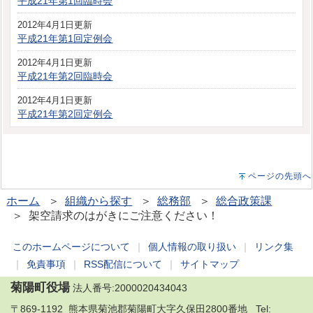
平成21年第1回臨時会
2012年4月1日更新
平成21年第1回定例会
2012年4月1日更新
平成21年第2回臨時会
2012年4月1日更新
平成21年第2回定例会
ページの先頭へ
ホーム
＞
組織から探す
＞
総務部
＞
総合政策課
＞ 架空請求のはがきにご注意ください！
このホームページについて
｜
個人情報の取り扱い
｜
リンク集
｜
免責事項
｜
RSS配信について
｜
サイトマップ
菊陽町役場
法人番号:2000020434043
〒869-1192 熊本県菊池郡菊陽町大字久保田2800番地 Tel: