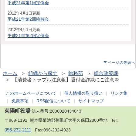
平成21年第1回定例会
2012年4月1日更新
平成21年第2回臨時会
2012年4月1日更新
平成21年第2回定例会
ページの先頭へ
ホーム
＞
組織から探す
＞
総務部
＞
総合政策課
＞ 【消費者トラブル注意報】還付金詐欺にご注意を
このホームページについて
｜
個人情報の取り扱い
｜
リンク集
｜
免責事項
｜
RSS配信について
｜
サイトマップ
菊陽町役場
法人番号:2000020434043
〒869-1192 熊本県菊池郡菊陽町大字久保田2800番地 Tel:
096-232-2111
Fax:096-232-4923