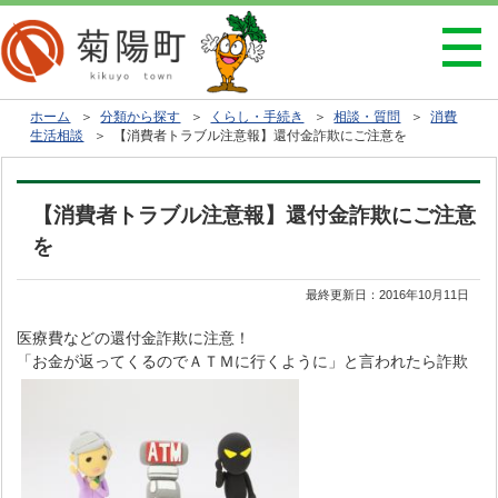
ホーム
＞
分類から探す
＞
くらし・手続き
＞
相談・質問
＞
消費
生活相談
＞ 【消費者トラブル注意報】還付金詐欺にご注意を
【消費者トラブル注意報】還付金詐欺にご注意
を
最終更新日：
2016年10月11日
医療費などの還付金詐欺に注意！
「お金が返ってくるのでＡＴＭに行くように」と言われたら詐欺