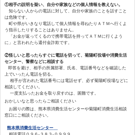
①相手の説明を疑い、自分や家族などの個人情報を教えない。
知らない人からの電話に対して、自分や家族のことを話すこと
は危険です。
町や県がいきなり電話して個人情報を尋ねたりＡＴＭへ行くよ
う指示したりすることはありません。
「お金が返ってくるので携帯電話を持ってＡＴＭに行くよう
に」と言われたら還付金詐欺です。
②怪しいと思ったらすぐに
電話を切って、菊陽町役場
や消費生活
センター、警察などに相談する
即答を避け、相手の所属部署、氏名、電話番号などを確認した
上でいったん電話を切る。
相手が言われた電話番号には電話せず、必ず菊陽町役場などに
相談してください。
一度支払ったお金を取り戻すのは、困難です。
おかしいなと思ったらご相談ください
お困りの際は、熊本県消費生活センターや菊陽町消費生活相談
窓口にご相談ください。
熊本県消費生活センター
相談電話０９６‐３８３‐０９９９