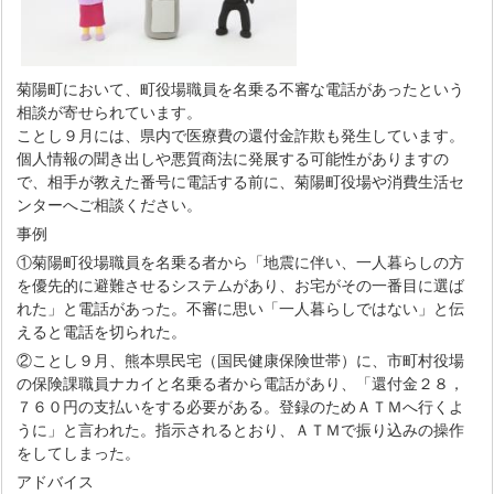
菊陽町において、町役場職員を名乗る不審な電話があったという
相談が寄せられています。
ことし９月には、県内で医療費の還付金詐欺も発生しています。
個人情報の聞き出しや悪質商法に発展する可能性がありますの
で、相手が教えた番号に電話する前に、菊陽町役場や消費生活セ
ンターへご相談ください。
事例
①菊陽町役場職員を名乗る者から「地震に伴い、一人暮らしの方
を優先的に避難させるシステムがあり、お宅がその一番目に選ば
れた」と電話があった。不審に思い「一人暮らしではない」と伝
えると電話を切られた。
②ことし９月、熊本県民宅（国民健康保険世帯）に、市町村役場
の保険課職員ナカイと名乗る者から電話があり、「還付金２８，
７６０円の支払いをする必要がある。登録のためＡＴＭへ行くよ
うに」と言われた。指示されるとおり、ＡＴＭで振り込みの操作
をしてしまった。
アドバイス