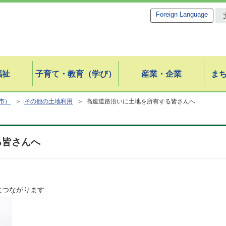
Foreign Language
福祉
子育て・教育（学び）
産業・企業
ま
市）
＞
その他の土地利用
＞ 高速道路沿いに土地を所有する皆さんへ
る皆さんへ
につながります