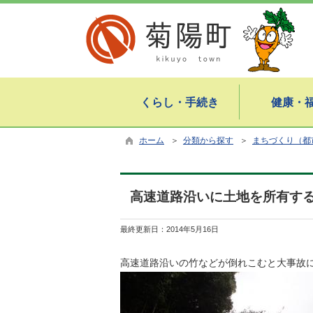
くらし・手続き
健康・
ホーム
＞
分類から探す
＞
まちづくり（都
高速道路沿いに土地を所有す
最終更新日：
2014年5月16日
高速道路沿いの竹などが倒れこむと大事故